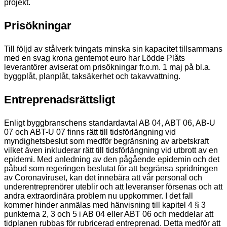
projekt.
Prisökningar
Till följd av stålverk tvingats minska sin kapacitet tillsammans
med en svag krona gentemot euro har Lödde Plåts
leverantörer aviserat om prisökningar fr.o.m. 1 maj på bl.a.
byggplåt, planplåt, taksäkerhet och takavvattning.
Entreprenadsrättsligt
Enligt byggbranschens standardavtal AB 04, ABT 06, AB-U
07 och ABT-U 07 finns rätt till tidsförlängning vid
myndighetsbeslut som medför begränsning av arbetskraft
vilket även inkluderar rätt till tidsförlängning vid utbrott av en
epidemi. Med anledning av den pågående epidemin och det
påbud som regeringen beslutat för att begränsa spridningen
av Coronaviruset, kan det innebära att vår personal och
underentreprenörer uteblir och att leveranser försenas och att
andra extraordinära problem nu uppkommer. I det fall
kommer hinder anmälas med hänvisning till kapitel 4 § 3
punkterna 2, 3 och 5 i AB 04 eller ABT 06 och meddelar att
tidplanen rubbas för rubricerad entreprenad. Detta medför att