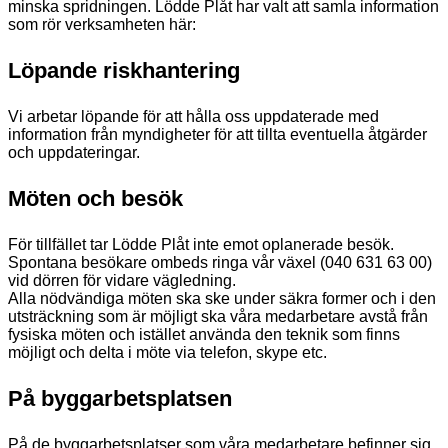
minska spridningen. Lödde Plåt har valt att samla information
som rör verksamheten här:
Löpande riskhantering
Vi arbetar löpande för att hålla oss uppdaterade med
information från myndigheter för att tillta eventuella åtgärder
och uppdateringar.
Möten och besök
För tillfället tar Lödde Plåt inte emot oplanerade besök.
Spontana besökare ombeds ringa vår växel (040 631 63 00)
vid dörren för vidare vägledning.
Alla nödvändiga möten ska ske under säkra former och i den
utsträckning som är möjligt ska våra medarbetare avstå från
fysiska möten och istället använda den teknik som finns
möjligt och delta i möte via telefon, skype etc.
På byggarbetsplatsen
På de byggarbetsplatser som våra medarbetare befinner sig