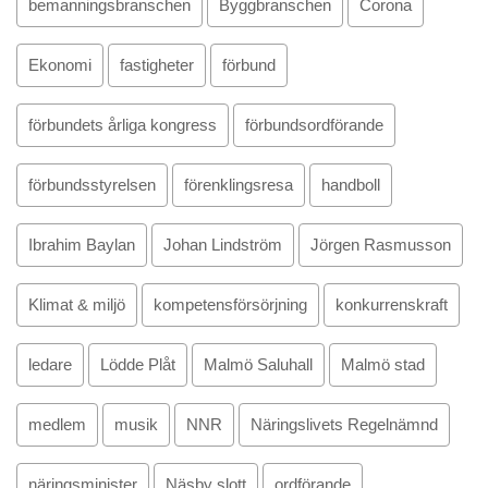
bemanningsbranschen
Byggbranschen
Corona
Ekonomi
fastigheter
förbund
förbundets årliga kongress
förbundsordförande
förbundsstyrelsen
förenklingsresa
handboll
Ibrahim Baylan
Johan Lindström
Jörgen Rasmusson
Klimat & miljö
kompetensförsörjning
konkurrenskraft
ledare
Lödde Plåt
Malmö Saluhall
Malmö stad
medlem
musik
NNR
Näringslivets Regelnämnd
näringsminister
Näsby slott
ordförande