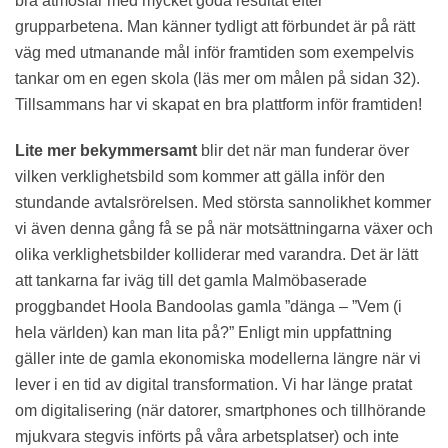
bra atmosfär med mycket goda resultat efter
grupparbetena. Man känner tydligt att förbundet är på rätt
väg med utmanande mål inför framtiden som exempelvis
tankar om en egen skola (läs mer om målen på sidan 32).
Tillsammans har vi skapat en bra plattform inför framtiden!
Lite mer bekymmersamt
blir det när man funderar över
vilken verklighetsbild som kommer att gälla inför den
stundande avtalsrörelsen. Med största sannolikhet kommer
vi även denna gång få se på när motsättningarna växer och
olika verklighetsbilder kolliderar med varandra. Det är lätt
att tankarna far iväg till det gamla Malmöbaserade
proggbandet Hoola Bandoolas gamla ”dänga – ”Vem (i
hela världen) kan man lita på?” Enligt min uppfattning
gäller inte de gamla ekonomiska modellerna längre när vi
lever i en tid av digital transformation. Vi har länge pratat
om digitalisering (när datorer, smartphones och tillhörande
mjukvara stegvis införts på våra arbetsplatser) och inte