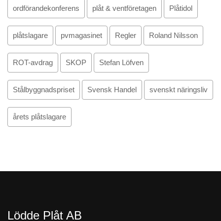
ordförandekonferens
plåt & ventföretagen
Plåtidol
plåtslagare
pvmagasinet
Regler
Roland Nilsson
ROT-avdrag
SKOP
Stefan Löfven
Stålbyggnadspriset
Svensk Handel
svenskt näringsliv
årets plåtslagare
Lödde Plåt AB