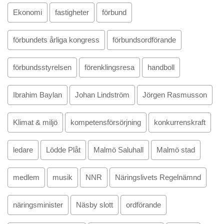
Ekonomi
fastigheter
förbund
förbundets årliga kongress
förbundsordförande
förbundsstyrelsen
förenklingsresa
handboll
Ibrahim Baylan
Johan Lindström
Jörgen Rasmusson
Klimat & miljö
kompetensförsörjning
konkurrenskraft
ledare
Lödde Plåt
Malmö Saluhall
Malmö stad
medlem
musik
NNR
Näringslivets Regelnämnd
näringsminister
Näsby slott
ordförande