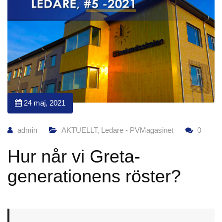
24 maj, 2021
admin
AKTUELLT
,
Ledare - PVMagasinet
0
Hur når vi Greta-
generationens röster?