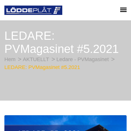
LEDARE:
PVMagasinet #5.2021
Hem
AKTUELLT
Ledare - PVMagasinet
LEDARE: PVMagasinet #5.2021