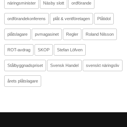
näringsminister
Näsby slott
ordförande
ordförandekonferens
plåt & ventföretagen
Plåtidol
plåtslagare
pvmagasinet
Regler
Roland Nilsson
ROT-avdrag
SKOP
Stefan Löfven
Stålbyggnadspriset
Svensk Handel
svenskt näringsliv
årets plåtslagare