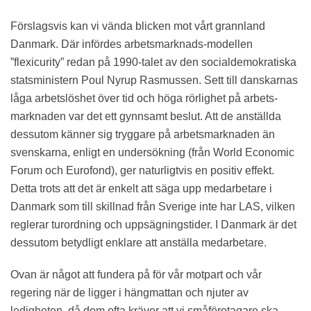
Förslagsvis kan vi vända blicken mot vårt grannland
Danmark. Där infördes arbetsmarknads-modellen
”flexicurity” redan på 1990-talet av den socialdemokratiska
statsministern Poul Nyrup Rasmussen. Sett till danskarnas
låga arbetslöshet över tid och höga rörlighet på arbets-
marknaden var det ett gynnsamt beslut. Att de anställda
dessutom känner sig tryggare på arbetsmarknaden än
svenskarna, enligt en undersökning (från World Economic
Forum och Eurofond), ger naturligtvis en positiv effekt.
Detta trots att det är enkelt att säga upp medarbetare i
Danmark som till skillnad från Sverige inte har LAS, vilken
reglerar turordning och uppsägningstider. I Danmark är det
dessutom betydligt enklare att anställa medarbetare.
Ovan är något att fundera på för vår motpart och vår
regering när de ligger i hängmattan och njuter av
ledigheten, då dom ofta kräver att vi småföretagare ska