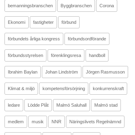
bemanningsbranschen
Byggbranschen
Corona
Ekonomi
fastigheter
förbund
förbundets årliga kongress
förbundsordförande
förbundsstyrelsen
förenklingsresa
handboll
Ibrahim Baylan
Johan Lindström
Jörgen Rasmusson
Klimat & miljö
kompetensförsörjning
konkurrenskraft
ledare
Lödde Plåt
Malmö Saluhall
Malmö stad
medlem
musik
NNR
Näringslivets Regelnämnd