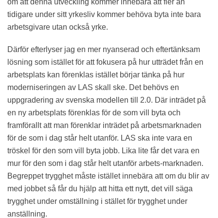
om att denna utveckling kommer innebära att fler än
tidigare under sitt yrkesliv kommer behöva byta inte bara
arbetsgivare utan också yrke.
Därför efterlyser jag en mer nyanserad och eftertänksam
lösning som istället för att fokusera på hur utträdet från en
arbetsplats kan förenklas istället börjar tänka på hur
moderniseringen av LAS skall ske. Det behövs en
uppgradering av svenska modellen till 2.0. Där inträdet på
en ny arbetsplats förenklas för de som vill byta och
framförallt att man förenklar inträdet på arbetsmarknaden
för de som i dag står helt utanför. LAS ska inte vara en
tröskel för den som vill byta jobb. Lika lite får det vara en
mur för den som i dag står helt utanför arbets-marknaden.
Begreppet trygghet måste istället innebära att om du blir av
med jobbet så får du hjälp att hitta ett nytt, det vill säga
trygghet under omställning i stället för trygghet under
anställning.