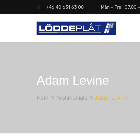
+46 40 631 63 00
Mån - Fre : 07.00 
Adam Levine
Hem
Testimonials
Adam Levine