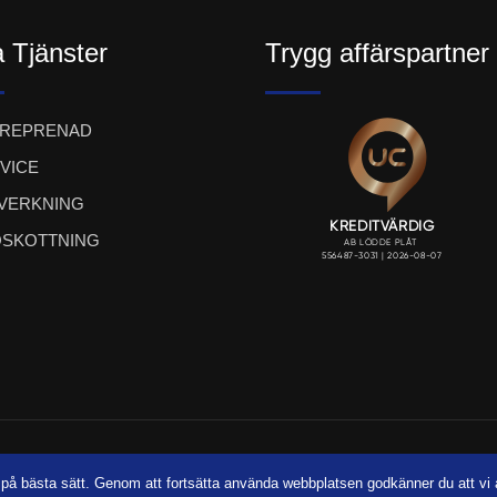
 Tjänster
Trygg affärspartner
TREPRENAD
VICE
LVERKNING
SKOTTNING
ight LÖDDE PLÅT AB 2023. Webbproduktion:
UTSI@ Communi
a på bästa sätt. Genom att fortsätta använda webbplatsen godkänner du att v