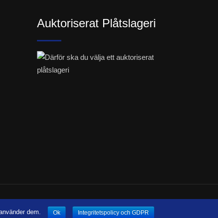
Auktoriserat Plåtslageri
cations
i använder dem.
Ok
Integritetspolicy och GDPR