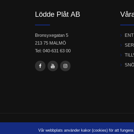
Lödde Plåt AB
Våra
Bronsyxegatan 5
EN
213 75 MALMÖ
SER
Tel: 040-631 63 00
TIL
SNÖ
© Copyr
Vår webbplats använder kakor (cookies) för att funger