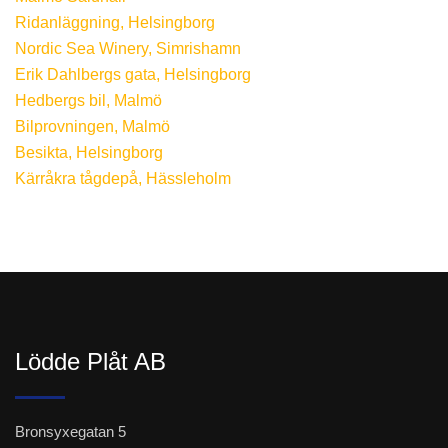
Ridanläggning, Helsingborg
Nordic Sea Winery, Simrishamn
Erik Dahlbergs gata, Helsingborg
Hedbergs bil, Malmö
Bilprovningen, Malmö
Besikta, Helsingborg
Kärråkra tågdepå, Hässleholm
Lödde Plåt AB
Bronsyxegatan 5