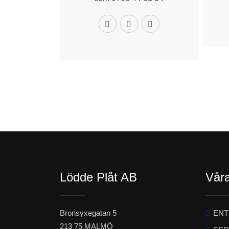
Lödde Plåt AB
Våra
Bronsyxegatan 5
EN
213 75 MALMÖ