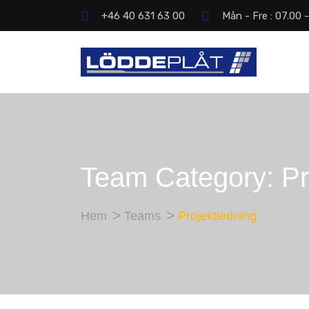
+46 40 631 63 00
Mån - Fre : 07.00 
Team Category:
Pr
Hem
Teams
Projektledning