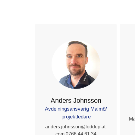
Anders Johnsson
Avdelningsansvarig Malmö/
projektledare
Ma
anders.johnsson@loddeplat.
com 0766 44 61 34