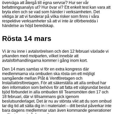
överväga att återgå till egna servrar? Hur ser vår
befattningsanalys ut? Hur övar vi? Ett enkelt test kan vara att
bryta elen och se vad som händer i verksamheten. Det
viktiga är att vi funderar på vilka risker som finns i våra
respektive verksamheter så att vi inte är oförberedda i
händelse av höjd beredskap.
Rösta 14 mars
Vi är nu inne i avtalsrörelsen och den 12 februari växlade vi
yrkanden med motparten, vilket innebär att
avtalsförhandlingarna kommer i gång inom kort.
Den 14 mars samlas vi för en extra kongress där
medlemmarna via ombuden ska rösta om ett möjligt
samgående mellan Plåt & Ventföretagen och
Installatörsföretagen. För att säkerställa att alla ombud har
den information som behövs för att fatta ett välgrundat beslut
bjöd förbundet in alla ombuden till Teamsmöten den 17 och
18 februari, där vi tillsammans gick igenom
beslutsunderlaget. Det är nu av största vikt att du som ombud
tar dig tid att sätta dig in i materialet – ditt beslut påverkar inte
bara dagens medlemmar utan även kommande generationer