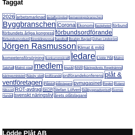
Taggat
2026
arbetsmarknad
avtalfsrörelse
bemanningsbranschen
Byggbranschen
Corona
Ekonomi
förbund
fastigheter
förbundsordförande
förbundets årliga kongress
förbundsstyrelsen
förenklingsresa
handboll
Ibrahim Baylan
Johan Lindström
Jörgen Rasmusson
Klimat & miljö
ledare
kompetensförsörjning
konkurrenskraft
Lödde Plåt
Malmö
medlem
Saluhall
Malmö stad
musik
NNR
Näringslivets Regelnämnd
plåt &
ordförandekonferens
näringsminister
Näsby slott
ordförande
ventföretagen
pvmagasinet
Plåtidol
plåtslagare
Regler
Roland
ROT-avdrag
Stefan Löfven
Nilsson
SKOP
Stålbyggnadspriset
Svensk
svenskt näringsliv
årets plåtslagare
Handel
Lödde Plåt AB