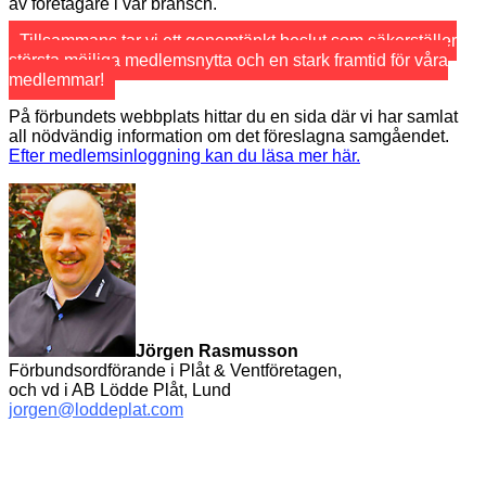
av företagare i vår bransch.
Tillsammans tar vi ett genomtänkt beslut som säkerställer
största möjliga medlemsnytta och en stark framtid för våra
medlemmar!
På förbundets webbplats hittar du en sida där vi har samlat
all nödvändig information om det föreslagna samgåendet.
Efter medlemsinloggning kan du läsa mer här.
Jörgen Rasmusson
Förbundsordförande i Plåt & Ventföretagen,
och vd i AB Lödde Plåt, Lund
jorgen@loddeplat.com