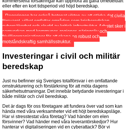
kommersiella försäkringar kan upphöra att gälla omedelbart
eller efter en kort tidsperiod vid höjd beredskap.
Regeringen har också betonat vikten av att stärka det civila
försvaret, vilket omfattar områden som krisberedskap,
cybersäkerhet och skydd av kritisk infrastruktur. Arbetet sker i
samverkan med kommuner, regioner, näringsliv och
frivilligorganisationer för att skapa en robust och
motståndskraftig samhällsstruktur.
Investeringar i civil och militär
beredskap
Just nu befinner sig Sveriges totalförsvar i en omfattande
omstrukturering och förstärkning för att möta dagens
säkerhetsutmaningar. Det innebär betydande investeringar i
både militär och civil beredskap.
Det är dags för oss företagare att fundera över vad som kan
hända med våra verksamheter vid ett höjt beredskapsläge.
Har vi stresstestat våra företag? Vad händer om elen
försvinner? Vad händer med våra leverantörskedjor? Hur
hanterar vi digitaliseringen vid en cyberattack? Bör vi