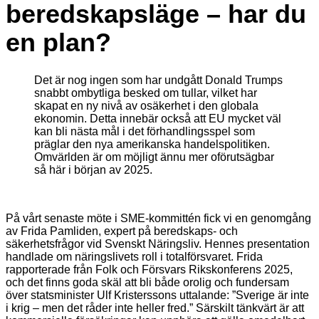
beredskapsläge – har du
en plan?
Det är nog ingen som har undgått Donald Trumps
snabbt ombytliga besked om tullar, vilket har
skapat en ny nivå av osäkerhet i den globala
ekonomin. Detta innebär också att EU mycket väl
kan bli nästa mål i det förhandlingsspel som
präglar den nya amerikanska handelspolitiken.
Omvärlden är om möjligt ännu mer oförutsägbar
så här i början av 2025.
På vårt senaste möte i SME-kommittén fick vi en genomgång
av Frida Pamliden, expert på beredskaps- och
säkerhetsfrågor vid Svenskt Näringsliv. Hennes presentation
handlade om näringslivets roll i totalförsvaret. Frida
rapporterade från Folk och Försvars Rikskonferens 2025,
och det finns goda skäl att bli både orolig och fundersam
över statsminister Ulf Kristerssons uttalande: ”Sverige är inte
i krig – men det råder inte heller fred.” Särskilt tänkvärt är att