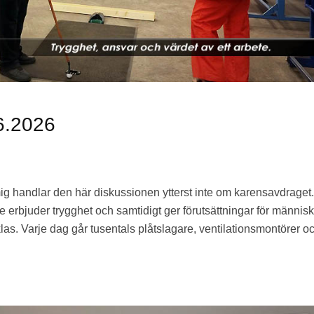
6.2026
mig handlar den här diskussionen ytterst inte om karensavdraget
erbjuder trygghet och samtidigt ger förutsättningar för människo
klas. Varje dag går tusentals plåtslagare, ventilationsmontörer o