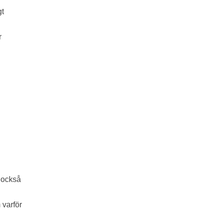
gt
r
r också
 varför