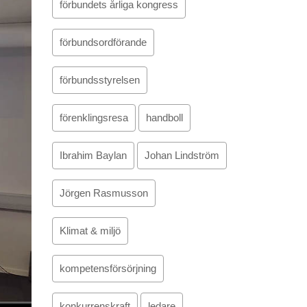
förbundets årliga kongress
förbundsordförande
förbundsstyrelsen
förenklingsresa
handboll
Ibrahim Baylan
Johan Lindström
Jörgen Rasmusson
Klimat & miljö
kompetensförsörjning
konkurrenskraft
ledare