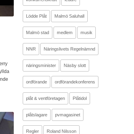
Lödde Plåt
Malmö Saluhall
Malmö stad
medlem
musik
NNR
Näringslivets Regelnämnd
erry
näringsminister
Näsby slott
yllda
ande
ordförande
ordförandekonferens
plåt & ventföretagen
Plåtidol
plåtslagare
pvmagasinet
Regler
Roland Nilsson