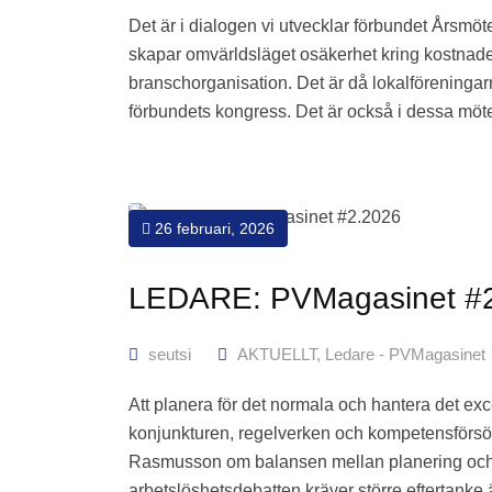
Det är i dialogen vi utvecklar förbundet Årsmö
skapar omvärldsläget osäkerhet kring kostnader 
branschorganisation. Det är då lokalföreningarna
förbundets kongress. Det är också i dessa mö
26 februari, 2026
LEDARE: PVMagasinet #
seutsi
AKTUELLT
,
Ledare - PVMagasinet
Att planera för det normala och hantera det ex
konjunkturen, regelverken och kompetensförsör
Rasmusson om balansen mellan planering och o
arbetslöshetsdebatten kräver större eftertanke 