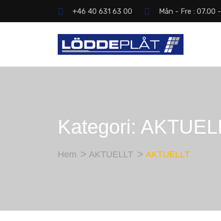
+46 40 631 63 00
Mån - Fre : 07.00 
Kategori:
AKTUEL
Hem
AKTUELLT
AKTUELLT