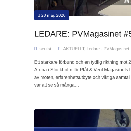
28 maj, 2026
LEDARE: PVMagasinet #
seutsi
AKTUELLT
,
Ledare - PVMagasinet
Ett starkare förbund och en tydlig riktning m
Arena i Stockholm för Plåt & Vent Magasinets b
av möten, erfarenhetsutbyte och viktiga samtal 
var att se så många…