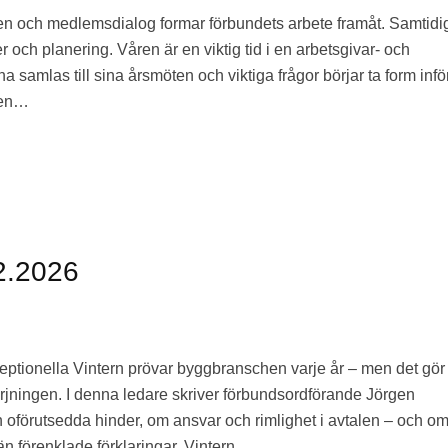
ten och medlemsdialog formar förbundets arbete framåt. Samtidi
och planering. Våren är en viktig tid i en arbetsgivar- och
 samlas till sina årsmöten och viktiga frågor börjar ta form infö
ten…
2.2026
ceptionella Vintern prövar byggbranschen varje år – men det gö
jningen. I denna ledare skriver förbundsordförande Jörgen
förutsedda hinder, om ansvar och rimlighet i avtalen – och om
än förenklade förklaringar. Vintern…