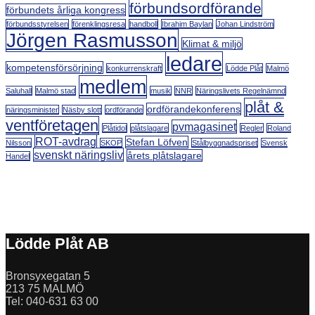
förbundsordförande
förbundets årliga kongress
förbundsstyrelsen
förenklingsresa
handboll
Ibrahim Baylan
Johan Lindström
Jörgen Rasmusson
Klimat & miljö
ledare
kompetensförsörjning
konkurrenskraft
Lödde Plåt
Malmö
medlem
Saluhall
Malmö stad
musik
NNR
Näringslivets Regelnämnd
plåt &
ordförandekonferens
näringsminister
Näsby slott
ordförande
ventföretagen
pvmagasinet
Plåtidol
plåtslagare
Regler
Roland
ROT-avdrag
Stefan Löfven
Nilsson
SKOP
Stålbyggnadspriset
Svensk
svenskt näringsliv
årets plåtslagare
Handel
Lödde Plåt AB
Bronsyxegatan 5
213 75 MALMÖ
Tel: 040-631 63 00