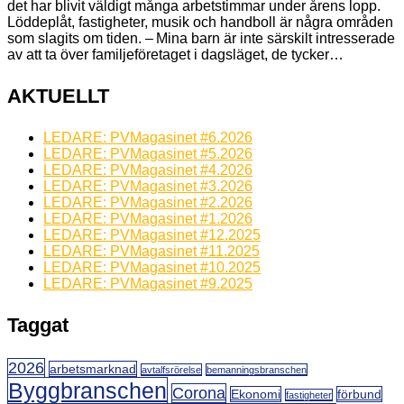
det har blivit väldigt många arbetstimmar under årens lopp.
Löddeplåt, fastigheter, musik och handboll är några områden
som slagits om tiden. – Mina barn är inte särskilt intresserade
av att ta över familjeföretaget i dagsläget, de tycker…
AKTUELLT
LEDARE: PVMagasinet #6.2026
LEDARE: PVMagasinet #5.2026
LEDARE: PVMagasinet #4.2026
LEDARE: PVMagasinet #3.2026
LEDARE: PVMagasinet #2.2026
LEDARE: PVMagasinet #1.2026
LEDARE: PVMagasinet #12.2025
LEDARE: PVMagasinet #11.2025
LEDARE: PVMagasinet #10.2025
LEDARE: PVMagasinet #9.2025
Taggat
2026
arbetsmarknad
avtalfsrörelse
bemanningsbranschen
Byggbranschen
Corona
Ekonomi
förbund
fastigheter