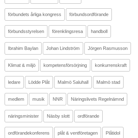
förbundets årliga kongress
förbundsordförande
förbundsstyrelsen
förenklingsresa
handboll
Ibrahim Baylan
Johan Lindström
Jörgen Rasmusson
Klimat & miljö
kompetensförsörjning
konkurrenskraft
ledare
Lödde Plåt
Malmö Saluhall
Malmö stad
medlem
musik
NNR
Näringslivets Regelnämnd
näringsminister
Näsby slott
ordförande
ordförandekonferens
plåt & ventföretagen
Plåtidol