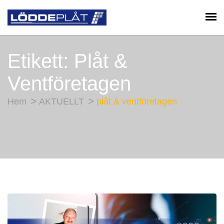
Etikett:
Plåt &
Ventföretagen
Hem
AKTUELLT
plåt & ventföretagen