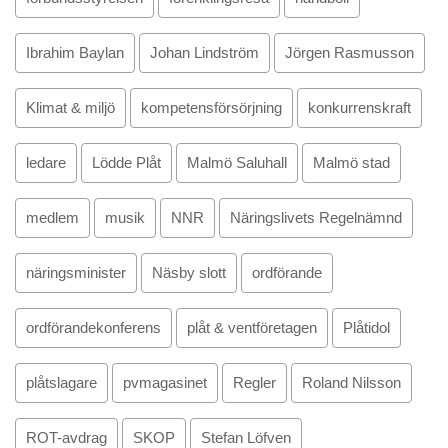
Ibrahim Baylan
Johan Lindström
Jörgen Rasmusson
Klimat & miljö
kompetensförsörjning
konkurrenskraft
ledare
Lödde Plåt
Malmö Saluhall
Malmö stad
medlem
musik
NNR
Näringslivets Regelnämnd
näringsminister
Näsby slott
ordförande
ordförandekonferens
plåt & ventföretagen
Plåtidol
plåtslagare
pvmagasinet
Regler
Roland Nilsson
ROT-avdrag
SKOP
Stefan Löfven