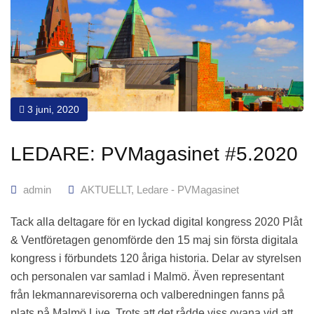
3 juni, 2020
LEDARE: PVMagasinet #5.2020
admin
AKTUELLT
,
Ledare - PVMagasinet
Tack alla deltagare för en lyckad digital kongress 2020 Plåt
& Ventföretagen genomförde den 15 maj sin första digitala
kongress i förbundets 120 åriga historia. Delar av styrelsen
och personalen var samlad i Malmö. Även representant
från lekmannarevisorerna och valberedningen fanns på
plats på Malmö Live. Trots att det rådde viss ovana vid att