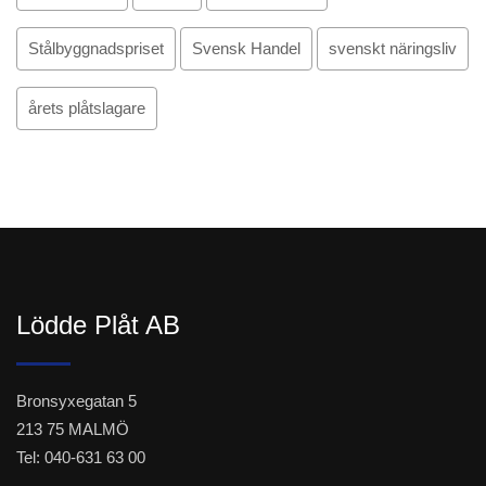
Stålbyggnadspriset
Svensk Handel
svenskt näringsliv
årets plåtslagare
Lödde Plåt AB
Bronsyxegatan 5
213 75 MALMÖ
Tel: 040-631 63 00