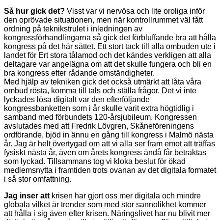
Så hur gick det?
Visst var vi nervösa och lite oroliga inför
den oprövade situationen, men när kontrollrummet väl fått
ordning på teknikstrulet i inledningen av
kongressförhandlingarna så gick det förbluffande bra att hålla
kongress på det här sättet. Ett stort tack till alla ombuden ute i
landet för Ert stora tålamod och det kändes verkligen att alla
deltagare var angelägna om att det skulle fungera och bli en
bra kongress efter rådande omständigheter.
Med hjälp av tekniken gick det också utmärkt att låta våra
ombud rösta, komma till tals och ställa frågor. Det vi inte
lyckades lösa digitalt var den efterföljande
kongressbanketten som i år skulle varit extra högtidlig i
samband med förbundets 120-årsjubileum. Kongressen
avslutades med att Fredrik Lövgren, Skåneföreningens
ordförande, bjöd in ännu en gång till kongress i Malmö nästa
år. Jag är helt övertygad om att vi alla ser fram emot att träffas
fysiskt nästa år, även om årets kongress ändå får betraktas
som lyckad. Tillsammans tog vi kloka beslut för ökad
medlemsnytta i framtiden trots ovanan av det digitala formatet
i så stor omfattning.
Jag inser att
krisen har gjort oss mer digitala och mindre
globala vilket är trender som med stor sannolikhet kommer
att hålla i sig även efter krisen. Näringslivet har nu blivit mer