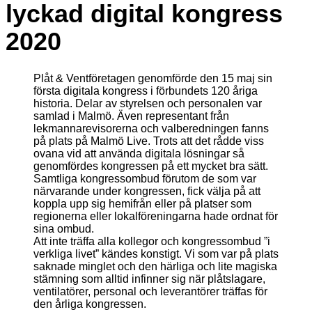
lyckad digital kongress
2020
Plåt & Ventföretagen genomförde den 15 maj sin
första digitala kongress i förbundets 120 åriga
historia. Delar av styrelsen och personalen var
samlad i Malmö. Även representant från
lekmannarevisorerna och valberedningen fanns
på plats på Malmö Live. Trots att det rådde viss
ovana vid att använda digitala lösningar så
genomfördes kongressen på ett mycket bra sätt.
Samtliga kongressombud förutom de som var
närvarande under kongressen, fick välja på att
koppla upp sig hemifrån eller på platser som
regionerna eller lokalföreningarna hade ordnat för
sina ombud.
Att inte träffa alla kollegor och kongressombud ”i
verkliga livet” kändes konstigt. Vi som var på plats
saknade minglet och den härliga och lite magiska
stämning som alltid infinner sig när plåtslagare,
ventilatörer, personal och leverantörer träffas för
den årliga kongressen.