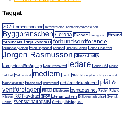
Taggat
2026
arbetsmarknad
avtalfsrörelse
bemanningsbranschen
Byggbranschen
Corona
Ekonomi
förbund
fastigheter
förbundsordförande
förbundets årliga kongress
förbundsstyrelsen
förenklingsresa
handboll
Ibrahim Baylan
Johan Lindström
Jörgen Rasmusson
Klimat & miljö
ledare
kompetensförsörjning
konkurrenskraft
Lödde Plåt
Malmö
medlem
Saluhall
Malmö stad
musik
NNR
Näringslivets Regelnämnd
plåt &
ordförandekonferens
näringsminister
Näsby slott
ordförande
ventföretagen
pvmagasinet
Plåtidol
plåtslagare
Regler
Roland
ROT-avdrag
Stefan Löfven
Nilsson
SKOP
Stålbyggnadspriset
Svensk
svenskt näringsliv
årets plåtslagare
Handel