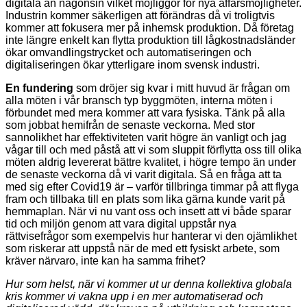
digitala än någonsin vilket möjliggör för nya affärsmöjligheter.
Industrin kommer säkerligen att förändras då vi troligtvis
kommer att fokusera mer på inhemsk produktion. Då företag
inte längre enkelt kan flytta produktion till lågkostnadsländer
ökar omvandlingstrycket och automatiseringen och
digitaliseringen ökar ytterligare inom svensk industri.
En fundering
som dröjer sig kvar i mitt huvud är frågan om
alla möten i vår bransch typ byggmöten, interna möten i
förbundet med mera kommer att vara fysiska. Tänk på alla
som jobbat hemifrån de senaste veckorna. Med stor
sannolikhet har effektiviteten varit högre än vanligt och jag
vågar till och med påstå att vi som sluppit förflytta oss till olika
möten aldrig levererat bättre kvalitet, i högre tempo än under
de senaste veckorna då vi varit digitala. Så en fråga att ta
med sig efter Covid19 är – varför tillbringa timmar på att flyga
fram och tillbaka till en plats som lika gärna kunde varit på
hemmaplan. När vi nu vant oss och insett att vi både sparar
tid och miljön genom att vara digital uppstår nya
rättvisefrågor som exempelvis hur hanterar vi den ojämlikhet
som riskerar att uppstå när de med ett fysiskt arbete, som
kräver närvaro, inte kan ha samma frihet?
Hur som helst, när vi kommer ut ur denna kollektiva globala
kris kommer vi vakna upp i en mer automatiserad och