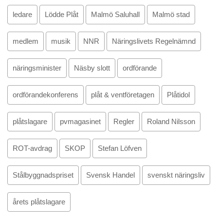
ledare
Lödde Plåt
Malmö Saluhall
Malmö stad
medlem
musik
NNR
Näringslivets Regelnämnd
näringsminister
Näsby slott
ordförande
ordförandekonferens
plåt & ventföretagen
Plåtidol
plåtslagare
pvmagasinet
Regler
Roland Nilsson
ROT-avdrag
SKOP
Stefan Löfven
Stålbyggnadspriset
Svensk Handel
svenskt näringsliv
årets plåtslagare