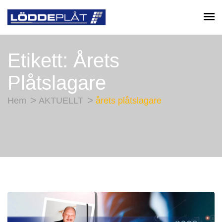
Etikett:
Årets
Plåtslagare
Hem
AKTUELLT
årets plåtslagare