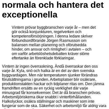
normala och hantera det
exceptionella
Vintern prövar byggbranschen varje år – men det
gör också konjunkturen, regelverken och
kompetensförsörjningen. I denna ledare skriver
förbundsordförande Jörgen Rasmusson om
balansen mellan planering och oförutsedda
hinder, om ansvar och rimlighet i avtalen – och
om varför arbetslöshetsdebatten kräver större
eftertanke än förenklade förklaringar.
Vintern är ingen överraskning. Ändå överraskar den oss
varje år. Kyla, snö och halka är en del av den svenska
byggvardagen. Men när temperaturen sjunker förändras
förutsättningarna i grunden. Arbetsplatser blir osäkrare,
produktionstakten hackar och tidplaner ritas om. Den jämna
framdriften ersätts av en ryckig verklighet där varje
minusgrad får konsekvenser. Det är då branschen prövas.
Arbetsmiljöriskerna ökar snabbt i vinterförhållanden.
Halkolyckor, osäkra ställningar och maskiner som inte
fungerar som de ska. Säkerhet och arbetsmiljö får aldrig vara