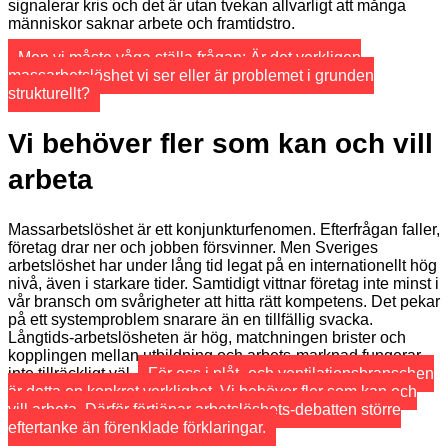
signalerar kris och det är utan tvekan allvarligt att många
människor saknar arbete och framtidstro.
Men vi måste våga ställa frågan: Är det verkligen
massarbetslöshet vi ser eller är problemet i grunden
strukturellt?
Vi behöver fler som kan och vill
arbeta
Massarbetslöshet är ett konjunkturfenomen. Efterfrågan faller,
företag drar ner och jobben försvinner. Men Sveriges
arbetslöshet har under lång tid legat på en internationellt hög
nivå, även i starkare tider. Samtidigt vittnar företag inte minst i
vår bransch om svårigheter att hitta rätt kompetens. Det pekar
på ett systemproblem snarare än en tillfällig svacka.
Långtids-arbetslösheten är hög, matchningen brister och
kopplingen mellan utbildning och arbets-marknad fungerar
inte tillräckligt väl.
För oss i plåt- och ventilationsbranschen
är detta en konkret verklighet. Vi behöver fler som kan och
vill arbeta. Därför förtjänar arbetslöshets-debatten större
eftertanke än förenklade förklaringar.