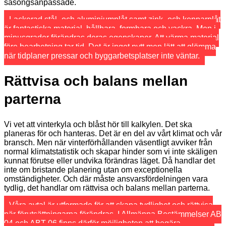
säsongsanpassade.
Lackerad stål- och aluminiumplåt samt zink- och kopparplåt
är fantastiska material, hållbara, formbara och vackra. Men i
minusgrader förändras deras egenskaper. Att värma material
före bearbetning tar tid. Det är inget nytt men lätt att glömma
när tidplaner pressar och byggarbetsplatser inte väntar.
Rättvisa och balans mellan
parterna
Vi vet att vinterkyla och blåst hör till kalkylen. Det ska
planeras för och hanteras. Det är en del av vårt klimat och vår
bransch. Men när vinterförhållanden väsentligt avviker från
normal klimatstatistik och skapar hinder som vi inte skäligen
kunnat förutse eller undvika förändras läget. Då handlar det
inte om bristande planering utan om exceptionella
omständigheter. Och där måste ansvarsfördelningen vara
tydlig, det handlar om rättvisa och balans mellan parterna.
Våra avtal är utformade för att skapa tydlighet och rättvisa
när förutsättningarna förändras. I Allmänna Bestämmelser AB
04 och ABT 06 finns därför möjligheten att begära