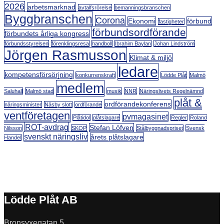
2026
arbetsmarknad
avtalfsrörelse
bemanningsbranschen
Byggbranschen
Corona
Ekonomi
förbund
fastigheter
förbundsordförande
förbundets årliga kongress
förbundsstyrelsen
förenklingsresa
handboll
Ibrahim Baylan
Johan Lindström
Jörgen Rasmusson
Klimat & miljö
ledare
kompetensförsörjning
konkurrenskraft
Lödde Plåt
Malmö
medlem
Saluhall
Malmö stad
musik
NNR
Näringslivets Regelnämnd
plåt &
ordförandekonferens
näringsminister
Näsby slott
ordförande
ventföretagen
pvmagasinet
Plåtidol
plåtslagare
Regler
Roland
ROT-avdrag
Stefan Löfven
Nilsson
SKOP
Stålbyggnadspriset
Svensk
svenskt näringsliv
årets plåtslagare
Handel
Lödde Plåt AB
Bronsyxegatan 5