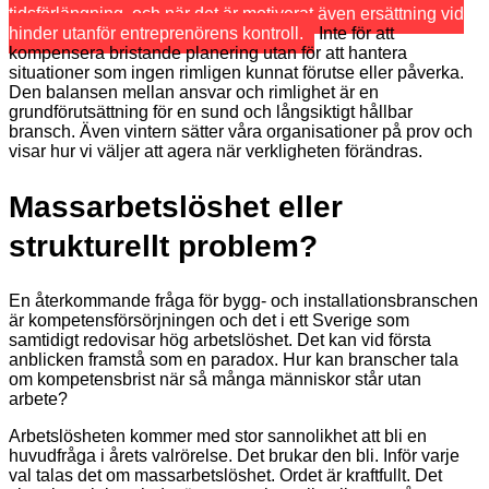
tidsförlängning, och när det är motiverat även ersättning vid
hinder utanför entreprenörens kontroll.
Inte för att
kompensera bristande planering utan för att hantera
situationer som ingen rimligen kunnat förutse eller påverka.
Den balansen mellan ansvar och rimlighet är en
grundförutsättning för en sund och långsiktigt hållbar
bransch. Även vintern sätter våra organisationer på prov och
visar hur vi väljer att agera när verkligheten förändras.
Massarbetslöshet eller
strukturellt problem?
En återkommande fråga för bygg- och installationsbranschen
är kompetensförsörjningen och det i ett Sverige som
samtidigt redovisar hög arbetslöshet. Det kan vid första
anblicken framstå som en paradox. Hur kan branscher tala
om kompetensbrist när så många människor står utan
arbete?
Arbetslösheten kommer med stor sannolikhet att bli en
huvudfråga i årets valrörelse. Det brukar den bli. Inför varje
val talas det om massarbetslöshet. Ordet är kraftfullt. Det