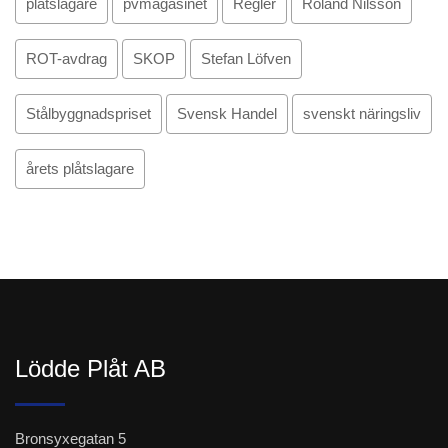
plåtslagare
pvmagasinet
Regler
Roland Nilsson
ROT-avdrag
SKOP
Stefan Löfven
Stålbyggnadspriset
Svensk Handel
svenskt näringsliv
årets plåtslagare
Lödde Plåt AB
Bronsyxegatan 5