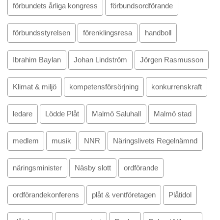
förbundets årliga kongress
förbundsordförande
förbundsstyrelsen
förenklingsresa
handboll
Ibrahim Baylan
Johan Lindström
Jörgen Rasmusson
Klimat & miljö
kompetensförsörjning
konkurrenskraft
ledare
Lödde Plåt
Malmö Saluhall
Malmö stad
medlem
musik
NNR
Näringslivets Regelnämnd
näringsminister
Näsby slott
ordförande
ordförandekonferens
plåt & ventföretagen
Plåtidol