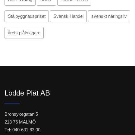
Stålbyggnadspriset
Svensk Handel
svenskt näringsliv
årets plåtslagare
Lödde Plåt AB
Bronsyxegatan 5
213 75 MALMÖ
Tel: 040-631 63 00