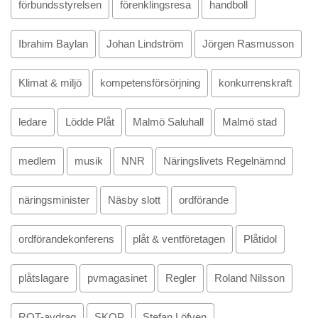
förbundsstyrelsen
förenklingsresa
handboll
Ibrahim Baylan
Johan Lindström
Jörgen Rasmusson
Klimat & miljö
kompetensförsörjning
konkurrenskraft
ledare
Lödde Plåt
Malmö Saluhall
Malmö stad
medlem
musik
NNR
Näringslivets Regelnämnd
näringsminister
Näsby slott
ordförande
ordförandekonferens
plåt & ventföretagen
Plåtidol
plåtslagare
pvmagasinet
Regler
Roland Nilsson
ROT-avdrag
SKOP
Stefan Löfven