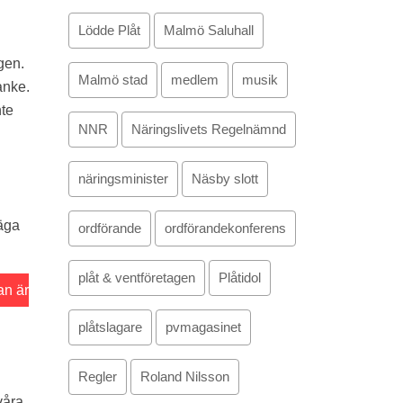
Lödde Plåt
Malmö Saluhall
gen.
Malmö stad
medlem
musik
anke.
nte
NNR
Näringslivets Regelnämnd
näringsminister
Näsby slott
säga
ordförande
ordförandekonferens
plåt & ventföretagen
Plåtidol
an är
plåtslagare
pvmagasinet
Regler
Roland Nilsson
våra