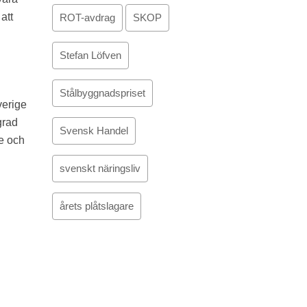
att
ROT-avdrag
SKOP
Stefan Löfven
Stålbyggnadspriset
verige
grad
Svensk Handel
te och
svenskt näringsliv
årets plåtslagare