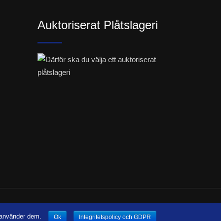
Auktoriserat Plåtslageri
cations
i använder dem.
Ok
Integritetspolicy och GDPR