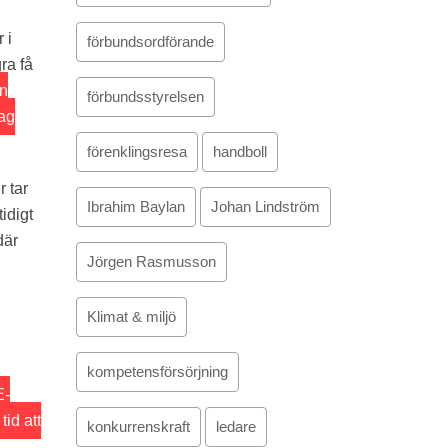
 i
förbundsordförande
ra få
en
förbundsstyrelsen
vag
förenklingsresa
handboll
r tar
Ibrahim Baylan
Johan Lindström
idigt
där
Jörgen Rasmusson
Klimat & miljö
kompetensförsörjning
E-
id att
konkurrenskraft
ledare