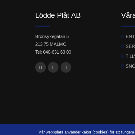
Lödde Plåt AB
Våra
Bronsyxegatan 5
EN
213 75 MALMÖ
SER
Tel: 040-631 63 00
TIL
SNÖ
© Copyr
Vår webbplats använder kakor (cookies) för att funger