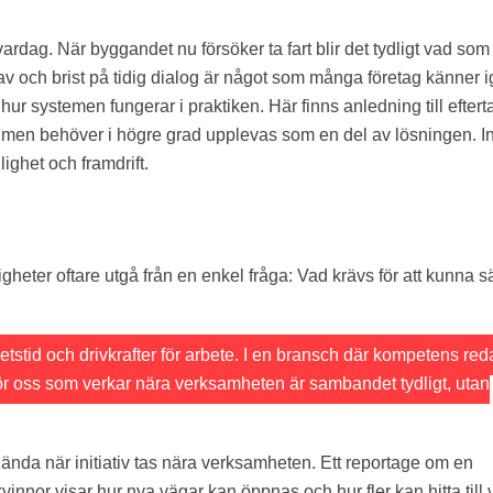
ardag. När byggandet nu försöker ta fart blir det tydligt vad som
av och brist på tidig dialog är något som många företag känner i
ur systemen fungerar i praktiken. Här finns anledning till eftert
ll men behöver i högre grad upplevas som en del av lösningen. I
ighet och framdrift.
eter oftare utgå från en enkel fråga: Vad krävs för att kunna 
tstid och drivkrafter för arbete. I en bransch där kompetens red
ör oss som verkar nära verksamheten är sambandet tydligt, utan
nda när initiativ tas nära verksamheten. Ett reportage om en
 kvinnor visar hur nya vägar kan öppnas och hur fler kan hitta till 