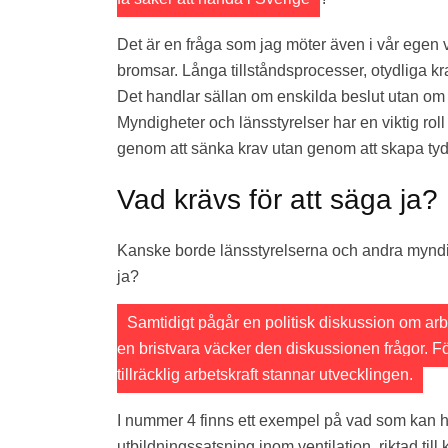
Det är en fråga som jag möter även i vår egen v
bromsar. Långa tillståndsprocesser, otydliga kr
Det handlar sällan om enskilda beslut utan om h
Myndigheter och länsstyrelser har en viktig ro
genom att sänka krav utan genom att skapa tydl
Vad krävs för att säga ja?
Kanske borde länsstyrelserna och andra myndigh
ja?
Samtidigt pågår en politisk diskussion om arbe
en bristvara väcker den diskussionen frågor. F
tillräcklig arbetskraft stannar utvecklingen.
I nummer 4 finns ett exempel på vad som kan hä
utbildningssatsning inom ventilation, riktad till