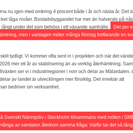
rna nu igen med omkring 4 procent både i år och nästa år. Det är
ket låga nivåer. Bostadsbyggandet har mer än halverats på någ
de långt under det som behövs i ett växande samhälle.
Det ger 
rhämtning, men i vardagen möter många företag fortfarande en s
skilt tydligt. Vi kommer ofta sent in i projekten och när det vände
 2026 mer ett år av stabilisering än av verklig återhämtning. Samt
växten ser vi i industriregioner i norr och delar av Mälardalen, 
delar av landet är utvecklingen mer försiktig. Det innebär att
 man bedriver sin verksamhet.
 på Svenskt Näringsliv i Stockholm tillsammans med möten i SM
 många av samtalen återkom samma fråga: Varför tar det så lång t