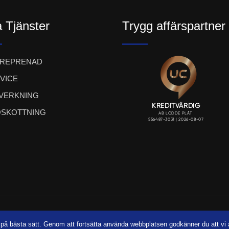
 Tjänster
Trygg affärspartner
TREPRENAD
VICE
LVERKNING
SKOTTNING
ight LÖDDE PLÅT AB 2023. Webbproduktion:
UTSI@ Communi
a på bästa sätt. Genom att fortsätta använda webbplatsen godkänner du att v