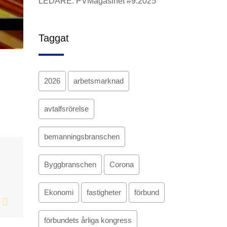
LEDARE: PVMagasinet #9.2025
Taggat
2026
arbetsmarknad
avtalfsrörelse
bemanningsbranschen
Byggbranschen
Corona
Ekonomi
fastigheter
förbund
förbundets årliga kongress