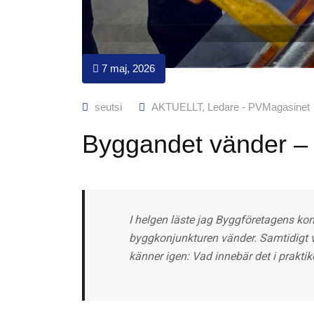
7 maj, 2026
seutsi
AKTUELLT
,
Ledare - PVMagasinet
Byggandet vänder – 
I helgen läste jag Byggföretagens kon
byggkonjunkturen vänder. Samtidigt v
känner igen: Vad innebär det i prakti