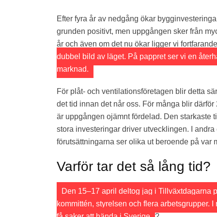
Efter fyra år av nedgång ökar bygginvesteringa
grunden positivt, men uppgången sker från myc
år och även om det nu ökar ligger vi fortfaran
dubbel bild av läget. På pappret ser vi en åte
marknad.
För plåt- och ventilationsföretagen blir detta sär
det tid innan det når oss. För många blir därför
är uppgången ojämnt fördelad. Den starkaste till
stora investeringar driver utvecklingen. I andra 
förutsättningarna ser olika ut beroende på var
Varför tar det så lång tid?
Den 15–17 april deltog jag i Tillväxtdagarna
kommittén, styrelsen och flera arbetsgrupper. I
få saker att hända i Sverige
?