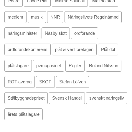
ledare
Lödde Plåt
Malmö Saluhall
Malmö stad
medlem
musik
NNR
Näringslivets Regelnämnd
näringsminister
Näsby slott
ordförande
ordförandekonferens
plåt & ventföretagen
Plåtidol
plåtslagare
pvmagasinet
Regler
Roland Nilsson
ROT-avdrag
SKOP
Stefan Löfven
Stålbyggnadspriset
Svensk Handel
svenskt näringsliv
årets plåtslagare