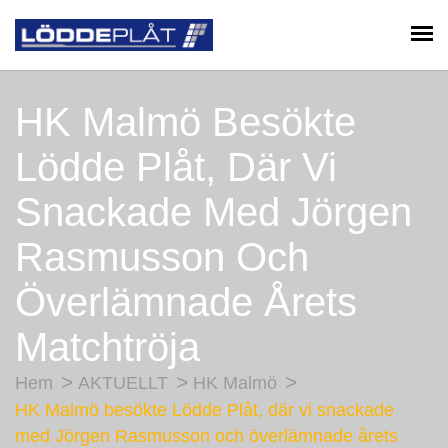
HK Malmö Besökte
Lödde Plåt, Där Vi
Snackade Med Jörgen
Rasmusson Och
Överlämnade Årets
Matchtröja
Hem
AKTUELLT
HK Malmö
HK Malmö besökte Lödde Plåt, där vi snackade
med Jörgen Rasmusson och överlämnade årets