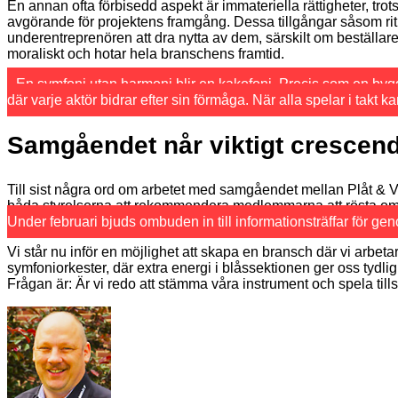
En annan ofta förbisedd aspekt är immateriella rättigheter, tr
avgörande för projektens framgång. Dessa tillgångar såsom ritnin
underentreprenören att dra nytta av dem, särskilt om beställar
moraliskt och hotar hela branschens framtid.
En symfoni utan harmoni blir en kakofoni. Precis som en byggs
där varje aktör bidrar efter sin förmåga. När alla spelar i takt
Samgåendet når viktigt crescen
Till sist några ord om arbetet med samgåendet mellan Plåt & Ven
båda styrelserna att rekommendera medlemmarna att rösta 
Under februari bjuds ombuden in till informationsträffar för g
Vi står nu inför en möjlighet att skapa en bransch där vi arbeta
symfoniorkester, där extra energi i blåssektionen ger oss tydligh
Frågan är: Är vi redo att stämma våra instrument och spela ti