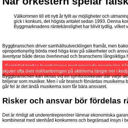
När orkestern spelar fal
Välkommen till ett nytt år fyllt av möjligheter och utmani
gick i konkurs, det högsta antalet sedan 1993. Denna ko
Byggmarknadens räntekänslighet har blivit tydlig, vilket 
Byggbranschen driver samhällsutvecklingen framåt, men bakom
oproportionerlig börda med höga krav på säkerheter och ansvar 
äventyrar både deras överlevnad och branschens långsiktiga h
Samtidigt brottas byggbolagen med pressade marginaler, hård k
skjuter ofta över riskhanteringen på aktörerna längre ner i kedj
Byggbranschen kan liknas vid en symfoniorkester där varje ak
briljerar som musiker. Men i vår bransch förväntas musikerna be
går fel är det ändå musikerna som får bära ansvaret.
Risker och ansvar bör fördelas rä
Det är rimligt att underentreprenörer lämnar ekonomiska garan
kombinerat med stenhård konkurrens och begränsad insyn i bes