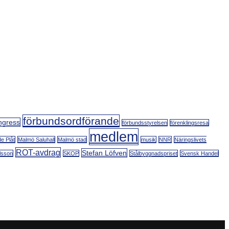
förbundsordförande
ngress
förbundsstyrelsen
förenklingsresa
medlem
e Plåt
Malmö Saluhall
Malmö stad
musik
NNR
Näringslivets
ROT-avdrag
Stefan Löfven
lsson
SKOP
Stålbyggnadspriset
Svensk Handel