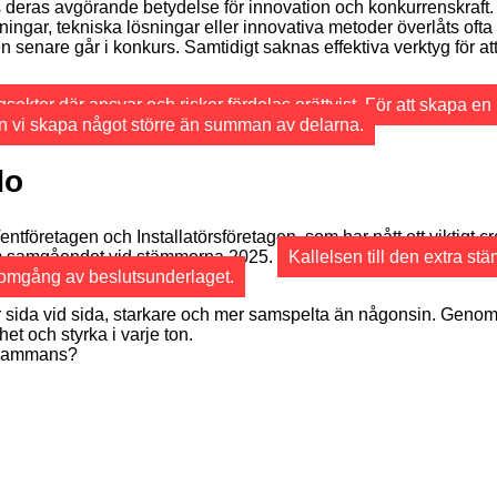
ots deras avgörande betydelse för innovation och konkurrenskraf
gar, tekniska lösningar eller innovativa metoder överlåts ofta til
en senare går i konkurs. Samtidigt saknas effektiva verktyg för 
ektor där ansvar och risker fördelas orättvist. För att skapa en
 kan vi skapa något större än summan av delarna.
do
tföretagen och Installatörsföretagen, som har nått ett viktigt c
om samgåendet vid stämmorna 2025.
Kallelsen till den extra s
enomgång av beslutsunderlaget.
r sida vid sida, starkare och mer samspelta än någonsin. Genom att
et och styrka i varje ton.
llsammans?