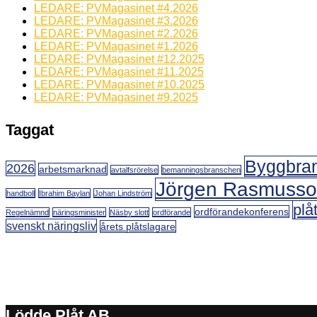
LEDARE: PVMagasinet #4.2026
LEDARE: PVMagasinet #3.2026
LEDARE: PVMagasinet #2.2026
LEDARE: PVMagasinet #1.2026
LEDARE: PVMagasinet #12.2025
LEDARE: PVMagasinet #11.2025
LEDARE: PVMagasinet #10.2025
LEDARE: PVMagasinet #9.2025
Taggat
Byggbra
2026
arbetsmarknad
avtalfsrörelse
bemanningsbranschen
Jörgen Rasmuss
handboll
Ibrahim Baylan
Johan Lindström
plå
ordförandekonferens
Regelnämnd
näringsminister
Näsby slott
ordförande
svenskt näringsliv
årets plåtslagare
Lödde Plåt AB