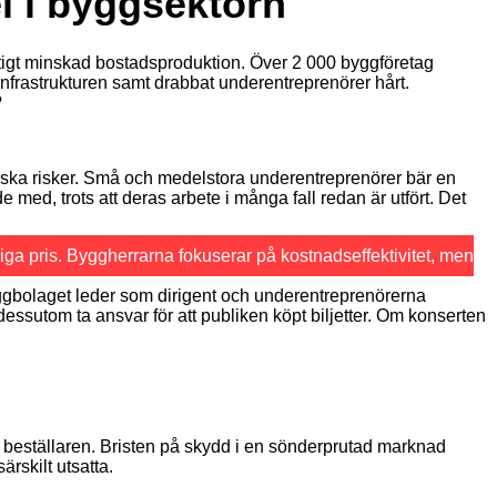
l i byggsektorn
raftigt minskad bostadsproduktion. Över 2 000 byggföretag
nfrastrukturen samt drabbat underentreprenörer hårt.
?
iska risker. Små och medelstora underentreprenörer bär en
ed, trots att deras arbete i många fall redan är utfört. Det
iga pris. Byggherrarna fokuserar på kostnadseffektivitet, men
yggbolaget leder som dirigent och underentreprenörerna
essutom ta ansvar för att publiken köpt biljetter. Om konserten
v beställaren. Bristen på skydd i en sönderprutad marknad
rskilt utsatta.