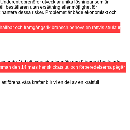
t. Underentreprenörer utvecklar unika lösningar som är
l beställaren utan ersättning eller möjlighet för
att hantera dessa risker. Problemet är både ekonomiskt och
 hållbar och framgångsrik bransch behövs en rättvis struktur
rescendo. Vid ett extra styrelsemöte den 9 januari beslutade
tämman den 14 mars har skickats ut, och förberedelserna pågår.
 förena våra krafter blir vi en del av en kraftfull