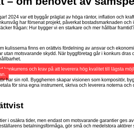
skt – om behovet av samspe
ngar! 2024 var ett byggår präglat av höga räntor, inflation och k
nkursvåg har försenat projekt, påverkat bostadsmarknaden och i
väcker frågan: Hur bygger vi en starkare och mer hållbar framtid
 kulisserna finns en orättvis fördelning av ansvar och ekonom
utan motsvarande skydd. När byggföretag går i konkurs dras de m
ållbarhet.
onkurrens och krav på att leverera hög kvalitet till lägsta möjl
an.
tör har sin roll. Byggherren skapar visionen som kompositör, b
tala för sina egna instrument, skriva och leverera noterna och d
ttvist
tier i osäkra tider, men endast om motsvarande garantier ges a
tällarens betalningsförmåga, gör små och medelstora aktörer sä