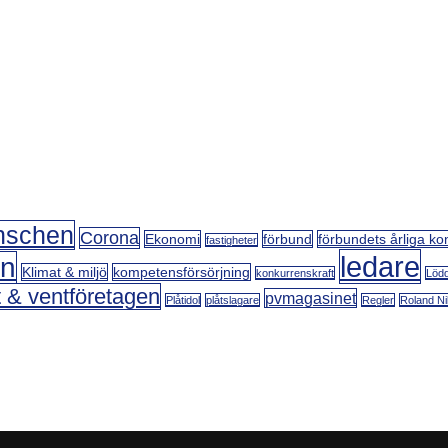
nschen
Corona
Ekonomi
förbund
förbundets årliga ko
fastigheter
ledare
on
Klimat & miljö
kompetensförsörjning
konkurrenskraft
Lödd
t & ventföretagen
pvmagasinet
Plåtidol
plåtslagare
Regler
Roland Ni