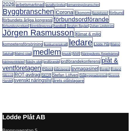
2026
arbetsmarknad
avtalfsrörelse
bemanningsbranschen
Byggbranschen
Corona
Ekonomi
förbund
fastigheter
förbundsordförande
förbundets årliga kongress
förbundsstyrelsen
förenklingsresa
handboll
Ibrahim Baylan
Johan Lindström
Jörgen Rasmusson
Klimat & miljö
ledare
kompetensförsörjning
konkurrenskraft
Lödde Plåt
Malmö
medlem
Saluhall
Malmö stad
musik
NNR
Näringslivets Regelnämnd
plåt &
ordförandekonferens
näringsminister
Näsby slott
ordförande
ventföretagen
pvmagasinet
Plåtidol
plåtslagare
Regler
Roland
ROT-avdrag
Stefan Löfven
Nilsson
SKOP
Stålbyggnadspriset
Svensk
svenskt näringsliv
årets plåtslagare
Handel
Lödde Plåt AB
Bronsyxegatan 5