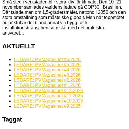
Små steg i verkstaden blir stora kliv för klimatet Den 10–21
november samlades världens ledare på COP30 i Brasilien.
Där talade man om 1,5-gradersmålet, nettonoll 2050 och den
stora omställning som måste ske globalt. Men när toppmötet
nu är slut är det bland annat vi i bygg- och
installationsbranschen som står med det praktiska
ansvaret…
AKTUELLT
LEDARE: PVMagasinet #6.2026
LEDARE: PVMagasinet #5.2026
LEDARE: PVMagasinet #4.2026
LEDARE: PVMagasinet #3.2026
LEDARE: PVMagasinet #2.2026
LEDARE: PVMagasinet #1.2026
LEDARE: PVMagasinet #12.2025
LEDARE: PVMagasinet #11.2025
LEDARE: PVMagasinet #10.2025
LEDARE: PVMagasinet #9.2025
Taggat