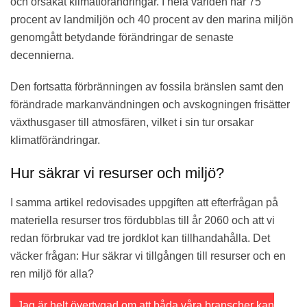
och orsakat klimatförändringar. I hela världen har 75
procent av landmiljön och 40 procent av den marina miljön
genomgått betydande förändringar de senaste
decennierna.
Den fortsatta förbränningen av fossila bränslen samt den
förändrade markanvändningen och avskogningen frisätter
växthusgaser till atmosfären, vilket i sin tur orsakar
klimatförändringar.
Hur säkrar vi resurser och miljö?
I samma artikel redovisades uppgiften att efterfrågan på
materiella resurser tros fördubblas till år 2060 och att vi
redan förbrukar vad tre jordklot kan tillhandahålla. Det
väcker frågan: Hur säkrar vi tillgången till resurser och en
ren miljö för alla?
Jag är helt övertygad om att båda våra branscher kan