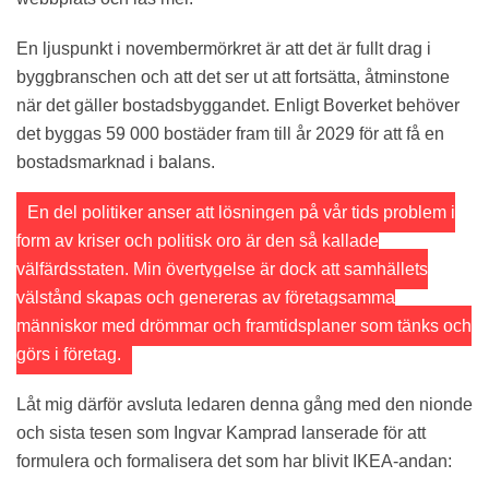
En ljuspunkt i novembermörkret är att det är fullt drag i
byggbranschen och att det ser ut att fortsätta, åtminstone
när det gäller bostadsbyggandet. Enligt Boverket behöver
det byggas 59 000 bostäder fram till år 2029 för att få en
bostadsmarknad i balans.
En del politiker anser att lösningen på vår tids problem i
form av kriser och politisk oro är den så kallade
välfärdsstaten. Min övertygelse är dock att samhällets
välstånd skapas och genereras av företagsamma
människor med drömmar och framtidsplaner som tänks och
görs i företag.
Låt mig därför avsluta ledaren denna gång med den nionde
och sista tesen som Ingvar Kamprad lanserade för att
formulera och formalisera det som har blivit IKEA-andan: