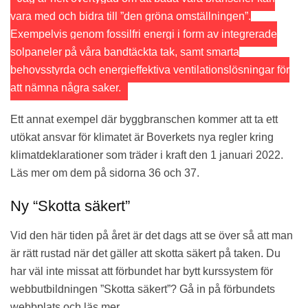
vara med och bidra till ”den gröna omställningen”.
Exempelvis genom fossilfri energi i form av integrerade
solpaneler på våra bandtäckta tak, samt smarta
behovsstyrda och energieffektiva ventilationslösningar för
att nämna några saker.
Ett annat exempel där byggbranschen kommer att ta ett
utökat ansvar för klimatet är Boverkets nya regler kring
klimatdeklarationer som träder i kraft den 1 januari 2022.
Läs mer om dem på sidorna 36 och 37.
Ny “Skotta säkert”
Vid den här tiden på året är det dags att se över så att man
är rätt rustad när det gäller att skotta säkert på taken. Du
har väl inte missat att förbundet har bytt kurssystem för
webbutbildningen ”Skotta säkert”? Gå in på förbundets
webbplats och läs mer.