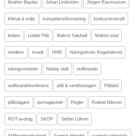
Ibrahim Baylan
Johan Lindström
Jörgen Rasmusson
Klimat & miljö
kompetensförsörjning
konkurrenskraft
ledare
Lödde Plåt
Malmö Saluhall
Malmö stad
medlem
musik
NNR
Näringslivets Regelnämnd
näringsminister
Näsby slott
ordförande
ordförandekonferens
plåt & ventföretagen
Plåtidol
plåtslagare
pvmagasinet
Regler
Roland Nilsson
ROT-avdrag
SKOP
Stefan Löfven
Stålbyggnadspriset
Svensk Handel
svenskt näringsliv