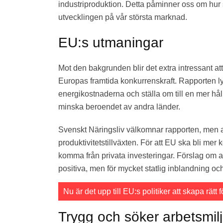
industriproduktion. Detta påminner oss om hur s
utvecklingen på vår största marknad.
EU:s utmaningar
Mot den bakgrunden blir det extra intressant a
Europas framtida konkurrenskraft. Rapporten lyf
energikostnaderna och ställa om till en mer hå
minska beroendet av andra länder.
Svenskt Näringsliv välkomnar rapporten, men a
produktivitetstillväxten. För att EU ska bli me
komma från privata investeringar. Förslag om a
positiva, men för mycket statlig inblandning o
Nu är det upp till EU:s politiker att skapa rätt
Trygg och söker arbetsmil