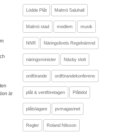
Lödde Plåt
Malmö Saluhall
Malmö stad
medlem
musik
om
NNR
Näringslivets Regelnämnd
a
och
näringsminister
Näsby slott
ordförande
ordförandekonferens
ten
plåt & ventföretagen
Plåtidol
ion är
plåtslagare
pvmagasinet
Regler
Roland Nilsson