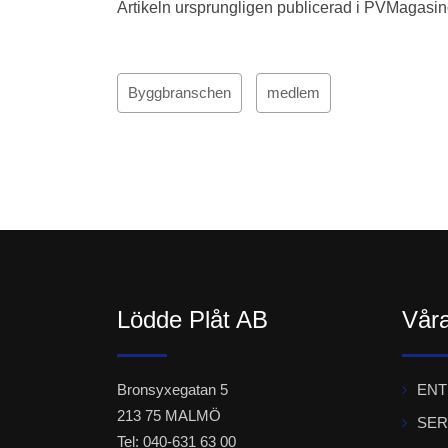
Artikeln ursprungligen publicerad i PVMagasi
Byggbranschen
medlem
Lödde Plåt AB
Våra
Bronsyxegatan 5
EN
213 75 MALMÖ
SER
Tel: 040-631 63 00