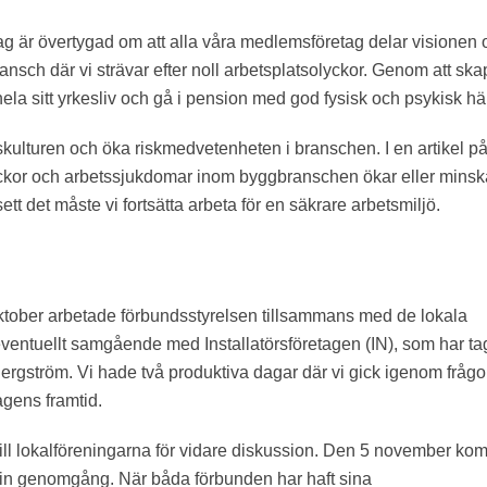
 Jag är övertygad om att alla våra medlemsföretag delar visionen
ansch där vi strävar efter noll arbetsplatsolyckor. Genom att sk
hela sitt yrkesliv och gå i pension med god fysisk och psykisk hä
skulturen och öka riskmedvetenheten i branschen. I en artikel p
ckor och arbetssjukdomar inom byggbranschen ökar eller minsk
tt det måste vi fortsätta arbeta för en säkrare arbetsmiljö.
ktober arbetade förbundsstyrelsen tillsammans med de lokala
 eventuellt samgående med Installatörsföretagen (IN), som har ta
rgström. Vi hade två produktiva dagar där vi gick igenom fråg
gens framtid.
till lokalföreningarna för vidare diskussion. Den 5 november ko
 sin genomgång. När båda förbunden har haft sina