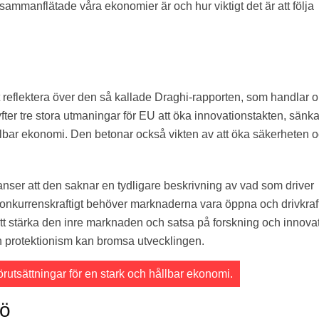
ammanflätade våra ekonomier är och hur viktigt det är att följa
tt reflektera över den så kallade Draghi-rapporten, som handlar 
ter tre stora utmaningar för EU att öka innovationstakten, sänk
llbar ekonomi. Den betonar också vikten av att öka säkerheten 
nser att den saknar en tydligare beskrivning av vad som driver
r konkurrenskraftigt behöver marknaderna vara öppna och drivkraf
tt stärka den inre marknaden och satsa på forskning och innovat
ch protektionism kan bromsa utvecklingen.
 förutsättningar för en stark och hållbar ekonomi.
jö