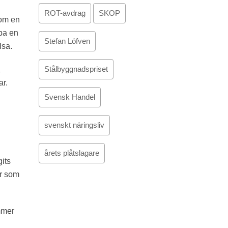
ROT-avdrag
SKOP
 om en
apa en
Stefan Löfven
lsa.
Stålbyggnadspriset
å
ar.
Svensk Handel
svenskt näringsliv
årets plåtslagare
gits
or som
mmer