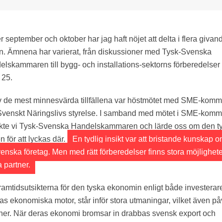
 september och oktober har jag haft nöjet att delta i flera givan
n. Ämnena har varierat, från diskussioner med Tysk-Svenska
lskammaren till bygg- och installations-sektorns förberedelser 
 25.
v de mest minnesvärda tillfällena var höstmötet med SME-komm
Svenskt Näringslivs styrelse. I samband med mötet i SME-komm
kte vi Tysk-Svenska Handelskammaren och lärde oss om den t
n för att lyckas där.
En tydlig insikt var att bristande kunskap 
 svenska företag. Men med rätt förberedelser finns stora möjlighete
 partner.
amtidsutsikterna för den tyska ekonomin enligt både investerar
as ekonomiska motor, står inför stora utmaningar, vilket även på
tner. När deras ekonomi bromsar in drabbas svensk export och