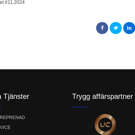
net #11.2024
 Tjänster
Trygg affärspartner
TREPRENAD
VICE