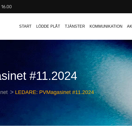
- 16.00
START
LÖDDE PLÅT
TJÄNSTER
KOMMUNIKATION
AK
inet #11.2024
net
LEDARE: PVMagasinet #11.2024