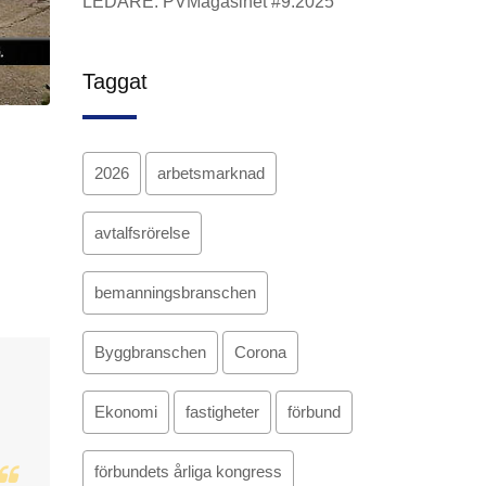
LEDARE: PVMagasinet #9.2025
Taggat
2026
arbetsmarknad
avtalfsrörelse
bemanningsbranschen
Byggbranschen
Corona
Ekonomi
fastigheter
förbund
förbundets årliga kongress