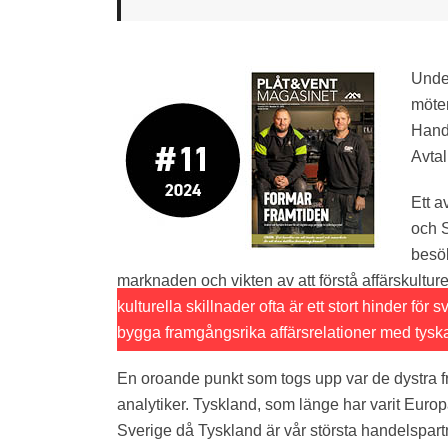
Under
möte
Hande
Avtal
Ett a
och 
besö
marknaden och vikten av att förstå affärskulture
kulturella skillnader ofta är ett stort hinder för
bygga framgångsrika affärsrelationer med tyska
En oroande punkt som togs upp var de dystra fr
analytiker. Tyskland, som länge har varit Europ
Sverige då Tyskland är vår största handelspar