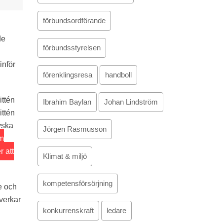
förbundsordförande
de
förbundsstyrelsen
inför
förenklingsresa
handboll
ittén
Ibrahim Baylan
Johan Lindström
ittén
yska
Jörgen Rasmusson
om
r att
Klimat & miljö
kompetensförsörjning
e och
verkar
konkurrenskraft
ledare