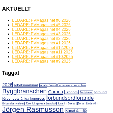
AKTUELLT
LEDARE: PVMagasinet #6.2026
LEDARE: PVMagasinet #5.2026
LEDARE: PVMagasinet #4.2026
LEDARE: PVMagasinet #3.2026
LEDARE: PVMagasinet #2.2026
LEDARE: PVMagasinet #1.2026
LEDARE: PVMagasinet #12.2025
LEDARE: PVMagasinet #11.2025
LEDARE: PVMagasinet #10.2025
LEDARE: PVMagasinet #9.2025
Taggat
2026
arbetsmarknad
avtalfsrörelse
bemanningsbranschen
Byggbranschen
Corona
Ekonomi
förbund
fastigheter
förbundsordförande
förbundets årliga kongress
förbundsstyrelsen
förenklingsresa
handboll
Ibrahim Baylan
Johan Lindström
Jörgen Rasmusson
Klimat & miljö