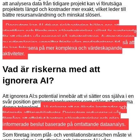
att analysera data från tidigare projekt kan vi förutsäga
projektets längd och kostnader mer exakt, vilket leder till
bättre resursanvändning och minskat slöseri.
Dessutom kan AI-driven riskhantering hjälpa oss att
identifiera och förebygga säkerhetsrisker, vilket är avgörande
för att skydda vår personal på arbetsplatsen. Automatisering
av rutinmässiga uppgifter frigör våra medarbetares tid, så att
de kan fokusera på mer komplexa och värdeskapande
aktiviteter.
Vad är riskerna med att
ignorera AI?
Att ignorera AI:s potential innebär att vi sätter oss själva i en
svår position gentemot konkurrenter som väljer att anamma
denna teknologi.
Vi riskerar att se ökade kostnader och
förlorade affärsmöjligheter. Dessutom reducerar vi vår
förmåga att effektivt hantera säkerhetsrisker och göra
informerade beslut baserade på omfattande dataanalys.
Som företag inom plåt- och ventilationsbranschen måste vi