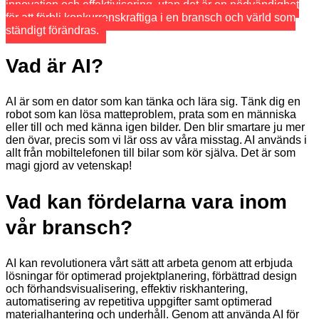
innovation och effektivisering, utan det är en nödvändighet
för att förbli konkurrenskraftiga i en bransch och värld som
ständigt förändras.
Vad är AI?
AI är som en dator som kan tänka och lära sig. Tänk dig en
robot som kan lösa matteproblem, prata som en människa
eller till och med känna igen bilder. Den blir smartare ju mer
den övar, precis som vi lär oss av våra misstag. AI används i
allt från mobiltelefonen till bilar som kör själva. Det är som
magi gjord av vetenskap!
Vad kan fördelarna vara inom
vår bransch?
AI kan revolutionera vårt sätt att arbeta genom att erbjuda
lösningar för optimerad projektplanering, förbättrad design
och förhandsvisualisering, effektiv riskhantering,
automatisering av repetitiva uppgifter samt optimerad
materialhantering och underhåll. Genom att använda AI för