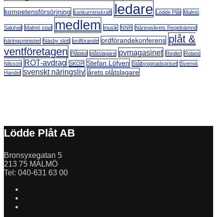
ledare
kompetensförsörjning
konkurrenskraft
Lödde Plåt
Malmö
medlem
Saluhall
Malmö stad
musik
NNR
Näringslivets Regelnämnd
plåt &
ordförandekonferens
näringsminister
Näsby slott
ordförande
ventföretagen
pvmagasinet
Plåtidol
plåtslagare
Regler
Roland
ROT-avdrag
Stefan Löfven
Nilsson
SKOP
Stålbyggnadspriset
Svensk
svenskt näringsliv
årets plåtslagare
Handel
Lödde Plåt AB
Bronsyxegatan 5
213 75 MALMÖ
Tel: 040-631 63 00