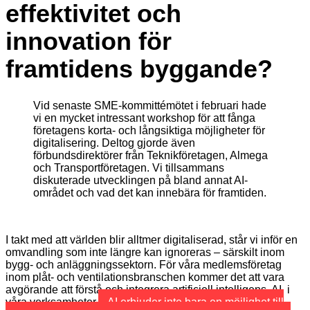
effektivitet och
innovation för
framtidens byggande?
Vid senaste SME-kommittémötet i februari hade
vi en mycket intressant workshop för att fånga
företagens korta- och långsiktiga möjligheter för
digitalisering. Deltog gjorde även
förbundsdirektörer från Teknikföretagen, Almega
och Transportföretagen. Vi tillsammans
diskuterade utvecklingen på bland annat AI-
området och vad det kan innebära för framtiden.
I takt med att världen blir alltmer digitaliserad, står vi inför en
omvandling som inte längre kan ignoreras – särskilt inom
bygg- och anläggningssektorn. För våra medlemsföretag
inom plåt- och ventilationsbranschen kommer det att vara
avgörande att förstå och integrera artificiell intelligens, AI, i
våra verksamheter.
AI erbjuder inte bara en möjlighet till