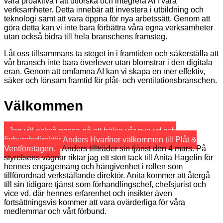
vara proaktiva i att utforska och integrera AI i våra
verksamheter. Detta innebär att investera i utbildning och
teknologi samt att vara öppna för nya arbetssätt. Genom att
göra detta kan vi inte bara förbättra våra egna verksamheter
utan också bidra till hela branschens framsteg.
Låt oss tillsammans ta steget in i framtiden och säkerställa att
vår bransch inte bara överlever utan blomstrar i den digitala
eran. Genom att omfamna AI kan vi skapa en mer effektiv,
säker och lönsam framtid för plåt- och ventilationsbranschen.
Välkommen
Jag vill också passa på att hälsa vår nya vd och
förbundsdirektör Anders Hvarfner välkommen till Plåt &
Ventföretagen.
Anders tillträder sin tjänst den 4 mars. På
styrelsens vägnar riktar jag ett stort tack till Anita Hagelin för
hennes engagemang och hängivenhet i rollen som
tillförordnad verkställande direktör. Anita kommer att återgå
till sin tidigare tjänst som förhandlingschef, chefsjurist och
vice vd, där hennes erfarenhet och insikter även
fortsättningsvis kommer att vara ovärderliga för våra
medlemmar och vårt förbund.