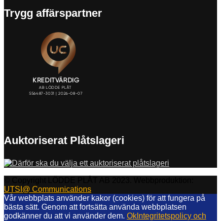
Trygg affärspartner
Auktoriserat Plåtslageri
© Copyright LÖDDE PLÅT AB 2023. Webbproduktion:
UTSI@ Communications
Vår webbplats använder kakor (cookies) för att fungera på
bästa sätt. Genom att fortsätta använda webbplatsen
godkänner du att vi använder dem.
Ok
Integritetspolicy och