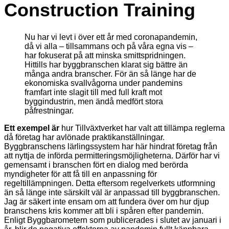
Construction Training
Nu har vi levt i över ett år med coronapandemin,
då vi alla – tillsammans och på våra egna vis –
har fokuserat på att minska smittspridningen.
Hittills har byggbranschen klarat sig bättre än
många andra branscher. För än så länge har de
ekonomiska svallvågorna under pandemins
framfart inte slagit till med full kraft mot
byggindustrin, men ändå medfört stora
påfrestningar.
Ett exempel är
hur Tillväxtverket har valt att tillämpa reglerna
då företag har avlönade praktikanställningar.
Byggbranschens lärlingssystem har här hindrat företag från
att nyttja de införda permitteringsmöjligheterna. Därför har vi
gemensamt i branschen fört en dialog med berörda
myndigheter för att få till en anpassning för
regeltillämpningen. Detta eftersom regelverkets utformning
än så länge inte särskilt väl är anpassad till byggbranschen.
Jag är säkert inte ensam om att fundera över om hur djup
branschens kris kommer att bli i spåren efter pandemin.
Enligt Byggbarometern som publicerades i slutet av januari i