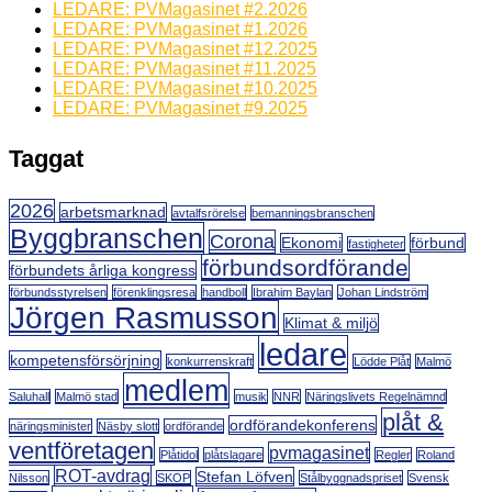
LEDARE: PVMagasinet #2.2026
LEDARE: PVMagasinet #1.2026
LEDARE: PVMagasinet #12.2025
LEDARE: PVMagasinet #11.2025
LEDARE: PVMagasinet #10.2025
LEDARE: PVMagasinet #9.2025
Taggat
2026
arbetsmarknad
avtalfsrörelse
bemanningsbranschen
Byggbranschen
Corona
Ekonomi
förbund
fastigheter
förbundsordförande
förbundets årliga kongress
förbundsstyrelsen
förenklingsresa
handboll
Ibrahim Baylan
Johan Lindström
Jörgen Rasmusson
Klimat & miljö
ledare
kompetensförsörjning
konkurrenskraft
Lödde Plåt
Malmö
medlem
Saluhall
Malmö stad
musik
NNR
Näringslivets Regelnämnd
plåt &
ordförandekonferens
näringsminister
Näsby slott
ordförande
ventföretagen
pvmagasinet
Plåtidol
plåtslagare
Regler
Roland
ROT-avdrag
Stefan Löfven
Nilsson
SKOP
Stålbyggnadspriset
Svensk