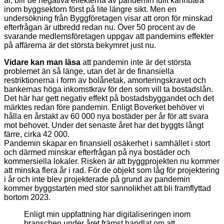
år, blir de negativa effekterna av pandemin fullt kännbara
inom byggsektorn först på lite längre sikt. Men en
undersökning från Byggföretagen visar att oron för minskad
efterfrågan är utbredd redan nu. Över 50 procent av de
svarande medlemsföretagen uppgav att pandemins effekter
på affärerna är det största bekymret just nu.
Vidare kan man läsa
att pandemin inte är det största
problemet än så länge, utan det är de finansiella
restriktionerna i form av bolånetak, amorteringskravet och
bankernas höga inkomstkrav för den som vill ta bostadslån.
Det här har gett negativ effekt på bostadsbyggandet och det
märktes redan före pandemin. Enligt Boverket behöver vi
hålla en årstakt av 60 000 nya bostäder per år för att svara
mot behovet. Under det senaste året har det byggts långt
färre, cirka 42 000.
Pandemin skapar en finansiell osäkerhet i samhället i stort
och därmed minskar efterfrågan på nya bostäder och
kommersiella lokaler. Risken är att byggprojekten nu kommer
att minska flera år i rad. För de objekt som låg för projektering
i år och inte blev projekterade på grund av pandemin
kommer byggstarten med stor sannolikhet att bli framflyttad
bortom 2023.
Enligt min uppfattning har digitaliseringen inom
branschen under året främst handlat om att