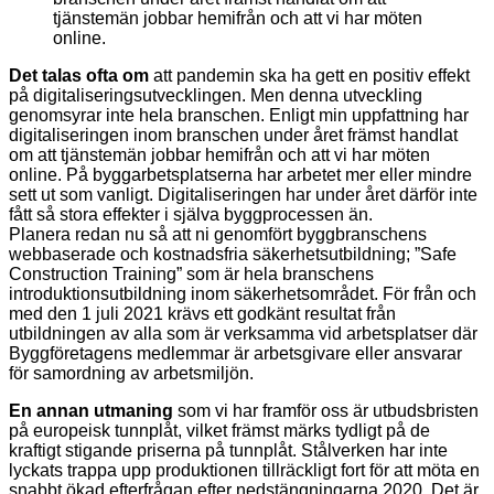
tjänstemän jobbar hemifrån och att vi har möten
online.
Det talas ofta om
att pandemin ska ha gett en positiv effekt
på digitaliseringsutvecklingen. Men denna utveckling
genomsyrar inte hela branschen. Enligt min uppfattning har
digitaliseringen inom branschen under året främst handlat
om att tjänstemän jobbar hemifrån och att vi har möten
online. På byggarbetsplatserna har arbetet mer eller mindre
sett ut som vanligt. Digitaliseringen har under året därför inte
fått så stora effekter i själva byggprocessen än.
Planera redan nu så att ni genomfört byggbranschens
webbaserade och kostnadsfria säkerhetsutbildning; ”Safe
Construction Training” som är hela branschens
introduktionsutbildning inom säkerhetsområdet. För från och
med den 1 juli 2021 krävs ett godkänt resultat från
utbildningen av alla som är verksamma vid arbetsplatser där
Byggföretagens medlemmar är arbetsgivare eller ansvarar
för samordning av arbetsmiljön.
En annan utmaning
som vi har framför oss är utbudsbristen
på europeisk tunnplåt, vilket främst märks tydligt på de
kraftigt stigande priserna på tunnplåt. Stålverken har inte
lyckats trappa upp produktionen tillräckligt fort för att möta en
snabbt ökad efterfrågan efter nedstängningarna 2020. Det är