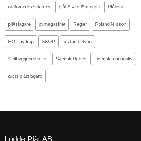
ordförandekonferens
plåt & ventföretagen
Plåtidol
plåtslagare
pvmagasinet
Regler
Roland Nilsson
ROT-avdrag
SKOP
Stefan Löfven
Stålbyggnadspriset
Svensk Handel
svenskt näringsliv
årets plåtslagare
Lödde Plåt AB