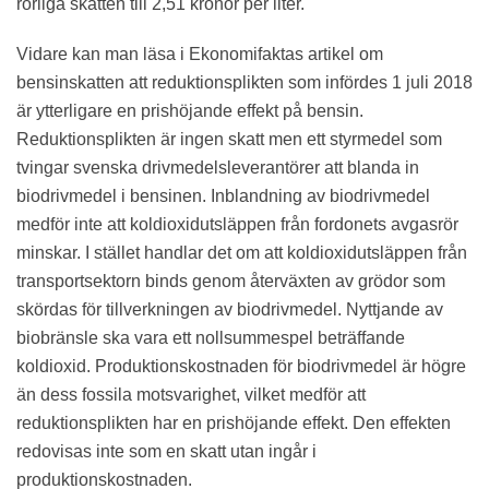
rörliga skatten till 2,51 kronor per liter.
Vidare kan man läsa i Ekonomifaktas artikel om
bensinskatten att reduktionsplikten som infördes 1 juli 2018
är ytterligare en prishöjande effekt på bensin.
Reduktionsplikten är ingen skatt men ett styrmedel som
tvingar svenska drivmedelsleverantörer att blanda in
biodrivmedel i bensinen. Inblandning av biodrivmedel
medför inte att koldioxidutsläppen från fordonets avgasrör
minskar. I stället handlar det om att koldioxidutsläppen från
transportsektorn binds genom återväxten av grödor som
skördas för tillverkningen av biodrivmedel. Nyttjande av
biobränsle ska vara ett nollsummespel beträffande
koldioxid. Produktionskostnaden för biodrivmedel är högre
än dess fossila motsvarighet, vilket medför att
reduktionsplikten har en prishöjande effekt. Den effekten
redovisas inte som en skatt utan ingår i
produktionskostnaden.