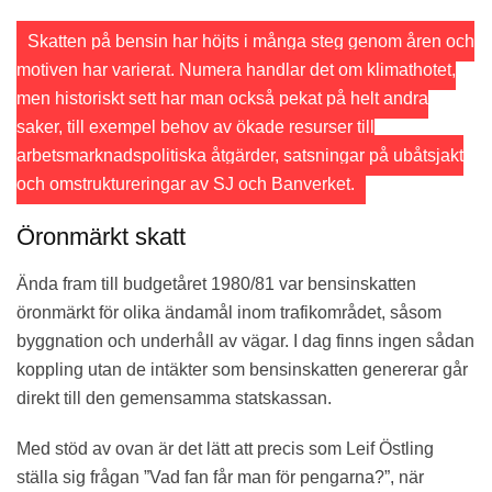
Skatten på bensin har höjts i många steg genom åren och
motiven har varierat. Numera handlar det om klimathotet,
men historiskt sett har man också pekat på helt andra
saker, till exempel behov av ökade resurser till
arbetsmarknadspolitiska åtgärder, satsningar på ubåtsjakt
och omstruktureringar av SJ och Banverket.
Öronmärkt skatt
Ända fram till budgetåret 1980/81 var bensinskatten
öronmärkt för olika ändamål inom trafikområdet, såsom
byggnation och underhåll av vägar. I dag finns ingen sådan
koppling utan de intäkter som bensinskatten genererar går
direkt till den gemensamma statskassan.
Med stöd av ovan är det lätt att precis som Leif Östling
ställa sig frågan ”Vad fan får man för pengarna?”, när