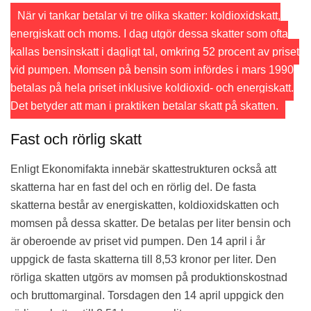
När vi tankar betalar vi tre olika skatter: koldioxidskatt,
energiskatt och moms. I dag utgör dessa skatter som ofta
kallas bensinskatt i dagligt tal, omkring 52 procent av priset
vid pumpen. Momsen på bensin som infördes i mars 1990
betalas på hela priset inklusive koldioxid- och energiskatt.
Det betyder att man i praktiken betalar skatt på skatten.
Fast och rörlig skatt
Enligt Ekonomifakta innebär skattestrukturen också att
skatterna har en fast del och en rörlig del. De fasta
skatterna består av energiskatten, koldioxidskatten och
momsen på dessa skatter. De betalas per liter bensin och
är oberoende av priset vid pumpen. Den 14 april i år
uppgick de fasta skatterna till 8,53 kronor per liter. Den
rörliga skatten utgörs av momsen på produktionskostnad
och bruttomarginal. Torsdagen den 14 april uppgick den