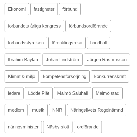
Ekonomi
fastigheter
förbund
förbundets årliga kongress
förbundsordförande
förbundsstyrelsen
förenklingsresa
handboll
Ibrahim Baylan
Johan Lindström
Jörgen Rasmusson
Klimat & miljö
kompetensförsörjning
konkurrenskraft
ledare
Lödde Plåt
Malmö Saluhall
Malmö stad
medlem
musik
NNR
Näringslivets Regelnämnd
näringsminister
Näsby slott
ordförande