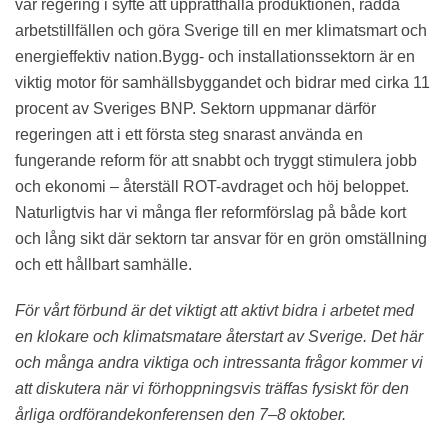
vår regering i syfte att upprätthålla produktionen, rädda
arbetstillfällen och göra Sverige till en mer klimatsmart och
energieffektiv nation.Bygg- och installationssektorn är en
viktig motor för samhällsbyggandet och bidrar med cirka 11
procent av Sveriges BNP. Sektorn uppmanar därför
regeringen att i ett första steg snarast använda en
fungerande reform för att snabbt och tryggt stimulera jobb
och ekonomi – återställ ROT-avdraget och höj beloppet.
Naturligtvis har vi många fler reformförslag på både kort
och lång sikt där sektorn tar ansvar för en grön omställning
och ett hållbart samhälle.
För vårt förbund är det viktigt att aktivt bidra i arbetet med
en klokare och klimatsmatare återstart av Sverige. Det här
och många andra viktiga och intressanta frågor kommer vi
att diskutera när vi förhoppningsvis träffas fysiskt för den
årliga ordförandekonferensen den 7–8 oktober.