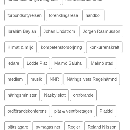
förbundsstyrelsen
förenklingsresa
handboll
Ibrahim Baylan
Johan Lindström
Jörgen Rasmusson
Klimat & miljö
kompetensförsörjning
konkurrenskraft
ledare
Lödde Plåt
Malmö Saluhall
Malmö stad
medlem
musik
NNR
Näringslivets Regelnämnd
näringsminister
Näsby slott
ordförande
ordförandekonferens
plåt & ventföretagen
Plåtidol
plåtslagare
pvmagasinet
Regler
Roland Nilsson