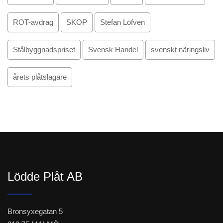
ROT-avdrag
SKOP
Stefan Löfven
Stålbyggnadspriset
Svensk Handel
svenskt näringsliv
årets plåtslagare
Lödde Plåt AB
Bronsyxegatan 5