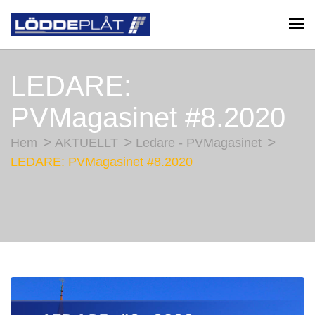
LEDARE:
PVMagasinet #8.2020
Hem
AKTUELLT
Ledare - PVMagasinet
LEDARE: PVMagasinet #8.2020