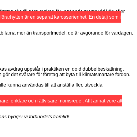
 företag ska få göra avdrag för ingående moms vid köp eller
 förarhytten är en separat karosserienhet. En detalj som i
stbilarna mer än transportmedel, de är avgörande för vardagen.
ekas avdrag uppstår i praktiken en dold dubbelbeskattning.
r det svårare för företag att byta till klimatsmartare fordon.
le kunna användas till att anställa fler, utveckla
nare, enklare och rättvisare momsregel. Allt annat vore att
ns bygger vi förbundets framtid!