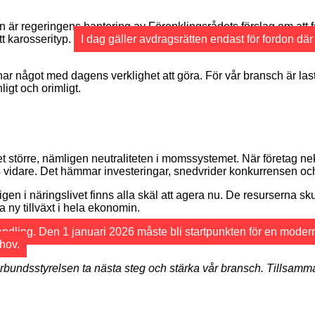
ten är regeringens hantering av Förenklingsrådets förslag om att
tt karosserityp.
I dag gäller avdragsrätten endast för fordon där
 har något med dagens verklighet att göra. För vår bransch är la
igt och orimligt.
et större, nämligen neutraliteten i momssystemet. När företag n
s vidare. Det hämmar investeringar, snedvrider konkurrensen och gö
en i näringslivet finns alla skäl att agera nu. De resurserna skul
ny tillväxt i hela ekonomin.
 handling. Den 1 januari 2026 måste bli startpunkten för en moder
ehov.
bundsstyrelsen ta nästa steg och stärka vår bransch. Tillsamma