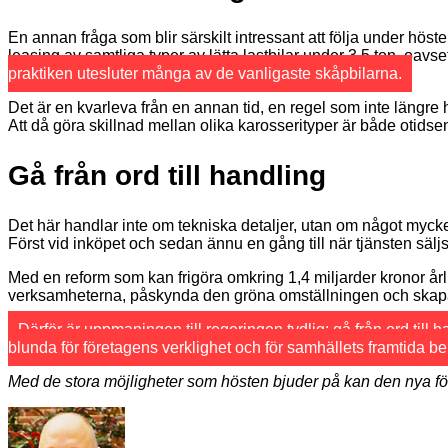
En annan fråga som blir särskilt intressant att följa under hös
leasing av samtliga typer av lätta lastbilar under 3,5 ton, oavse
praktiken utesluter många av de vanligaste skåpbilarna.
Det är en kvarleva från en annan tid, en regel som inte längre
Att då göra skillnad mellan olika karosserityper är både otidsenl
Gå från ord till handling
Det här handlar inte om tekniska detaljer, utan om något myck
Först vid inköpet och sedan ännu en gång till när tjänsten sälj
Med en reform som kan frigöra omkring 1,4 miljarder kronor årlig
verksamheterna, påskynda den gröna omställningen och skapa 
Därför är uppmaningen till regeringen tydlig: gå från ord till
blunda för företagens verklighet och för samhällets framtida b
Med de stora möjligheter som hösten bjuder på kan den nya för