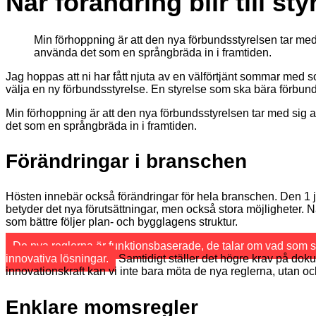
När förändring blir till sty
Min förhoppning är att den nya förbundsstyrelsen tar med
använda det som en språngbräda in i framtiden.
Jag hoppas att ni har fått njuta av en välförtjänt sommar med 
välja en ny förbundsstyrelse. En styrelse som ska bära förbund
Min förhoppning är att den nya förbundsstyrelsen tar med sig 
det som en språngbräda in i framtiden.
Förändringar i branschen
Hösten innebär också förändringar för hela branschen. Den 1 jul
betyder det nya förutsättningar, men också stora möjligheter. N
som bättre följer plan- och bygglagens struktur.
De nya reglerna är funktionsbaserade, de talar om vad som ska
innovativa lösningar.
Samtidigt ställer det högre krav på doku
innovationskraft kan vi inte bara möta de nya reglerna, utan 
Enklare momsregler