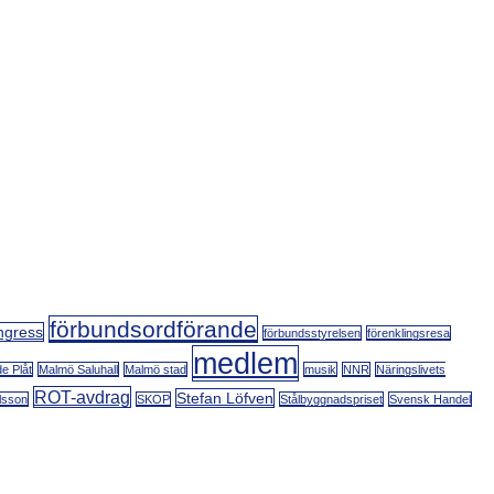
förbundsordförande
ngress
förbundsstyrelsen
förenklingsresa
medlem
e Plåt
Malmö Saluhall
Malmö stad
musik
NNR
Näringslivets
ROT-avdrag
Stefan Löfven
lsson
SKOP
Stålbyggnadspriset
Svensk Handel