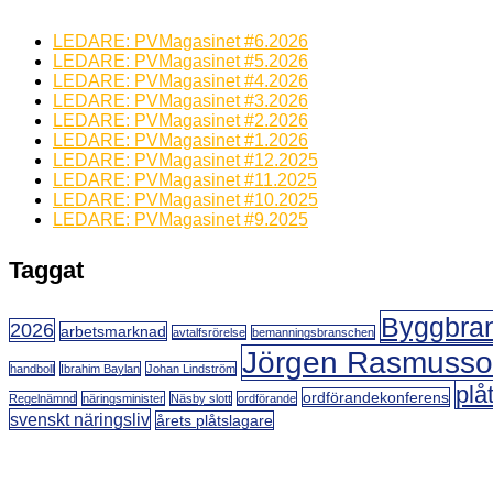
LEDARE: PVMagasinet #6.2026
LEDARE: PVMagasinet #5.2026
LEDARE: PVMagasinet #4.2026
LEDARE: PVMagasinet #3.2026
LEDARE: PVMagasinet #2.2026
LEDARE: PVMagasinet #1.2026
LEDARE: PVMagasinet #12.2025
LEDARE: PVMagasinet #11.2025
LEDARE: PVMagasinet #10.2025
LEDARE: PVMagasinet #9.2025
Taggat
Byggbra
2026
arbetsmarknad
avtalfsrörelse
bemanningsbranschen
Jörgen Rasmuss
handboll
Ibrahim Baylan
Johan Lindström
plå
ordförandekonferens
Regelnämnd
näringsminister
Näsby slott
ordförande
svenskt näringsliv
årets plåtslagare