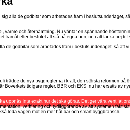
rka
 sig alla de godbitar som arbetades fram i beslutsunderlaget, så
sol, värme och återhämtning. Nu väntar en spännande hösttermin.
et framåt efter beslutet att stå på egna ben, och att tacka nej t
alla de godbitar som arbetades fram i beslutsunderlaget, så att
i trädde de nya byggreglerna i kraft, den största reformen på öv
är Boverkets tidigare regler, BBR och EKS, nu har ersatts av nya
 uppnås inte exakt hur det ska göras. Det ger våra ventilationsfö
mentation, verifiering och tydliggörande av att systemen faktisk
också leda vägen mot en mer hållbar och smart byggbransch.