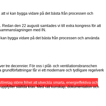
 att vi kan bygga vidare på det bästa från processen och
 Redan den 22 augusti samlades vi till extra kongress för att
ill sammanslagningen med IN.
 vi kan bygga vidare på det bästa från processen och använda
er tre decennier. För oss i plåt- och ventilationsbranschen
 grundförfattningar får vi ett modernare och tydligare regelverk
retag större frihet att utveckla smarta, energieffektiva och
t uppfyller ställda krav. Med rätt kunskap, dokumentation och