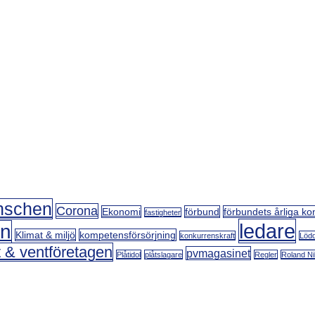
nschen
Corona
Ekonomi
förbund
förbundets årliga ko
fastigheter
ledare
on
Klimat & miljö
kompetensförsörjning
konkurrenskraft
Lödd
t & ventföretagen
pvmagasinet
Plåtidol
plåtslagare
Regler
Roland Ni