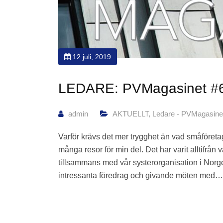
12 juli, 2019
LEDARE: PVMagasinet #6
admin
AKTUELLT
,
Ledare - PVMagasine
Varför krävs det mer trygghet än vad småföret
många resor för min del. Det har varit alltifrå
tillsammans med vår systerorganisation i Norg
intressanta föredrag och givande möten med…