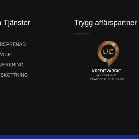
 Tjänster
Trygg affärspartner
TREPRENAD
VICE
LVERKNING
SKOTTNING
ight LÖDDE PLÅT AB 2023. Webbproduktion:
UTSI@ Communi