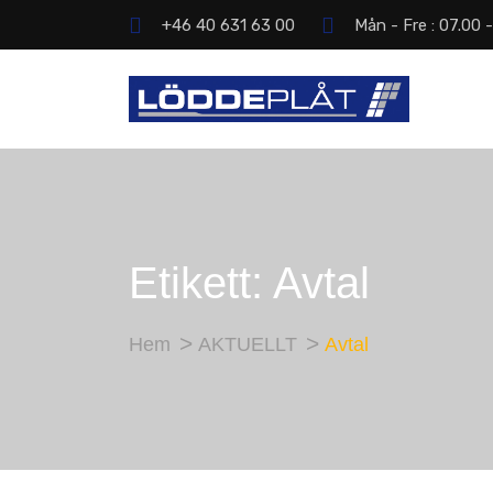
+46 40 631 63 00
Mån - Fre : 07.00 
Etikett:
Avtal
Hem
AKTUELLT
Avtal