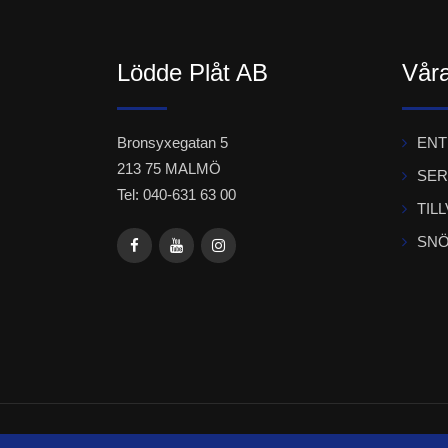
Lödde Plåt AB
Våra
Bronsyxegatan 5
EN
213 75 MALMÖ
SER
Tel: 040-631 63 00
TIL
SNÖ
© Copyr