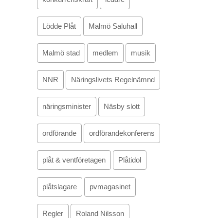
Lödde Plåt
Malmö Saluhall
Malmö stad
medlem
musik
NNR
Näringslivets Regelnämnd
näringsminister
Näsby slott
ordförande
ordförandekonferens
plåt & ventföretagen
Plåtidol
plåtslagare
pvmagasinet
Regler
Roland Nilsson