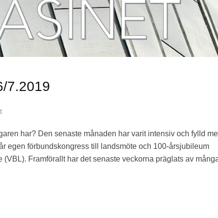
/7.2019
t
agaren har? Den senaste månaden har varit intensiv och fylld m
n vår egen förbundskongress till landsmöte och 100-årsjubileum
e (VBL). Framförallt har det senaste veckorna präglats av mång