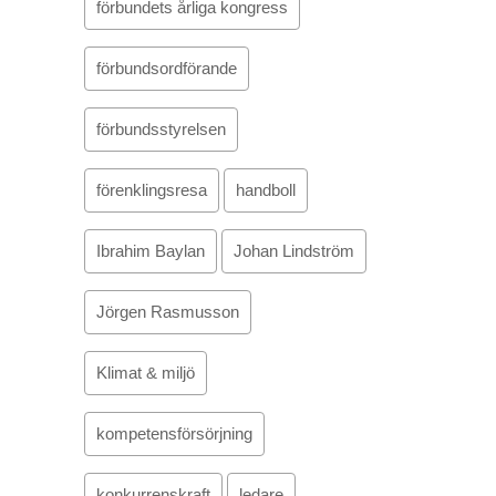
förbundets årliga kongress
förbundsordförande
förbundsstyrelsen
förenklingsresa
handboll
Ibrahim Baylan
Johan Lindström
Jörgen Rasmusson
Klimat & miljö
kompetensförsörjning
konkurrenskraft
ledare