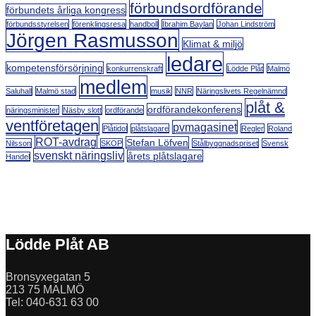
förbundsordförande
förbundets årliga kongress
förbundsstyrelsen
förenklingsresa
handboll
Ibrahim Baylan
Johan Lindström
Jörgen Rasmusson
Klimat & miljö
ledare
kompetensförsörjning
konkurrenskraft
Lödde Plåt
Malmö
medlem
Saluhall
Malmö stad
musik
NNR
Näringslivets Regelnämnd
plåt &
ordförandekonferens
näringsminister
Näsby slott
ordförande
ventföretagen
pvmagasinet
Plåtidol
plåtslagare
Regler
Roland
ROT-avdrag
Stefan Löfven
Nilsson
SKOP
Stålbyggnadspriset
Svensk
svenskt näringsliv
årets plåtslagare
Handel
Lödde Plåt AB
Bronsyxegatan 5
213 75 MALMÖ
Tel: 040-631 63 00