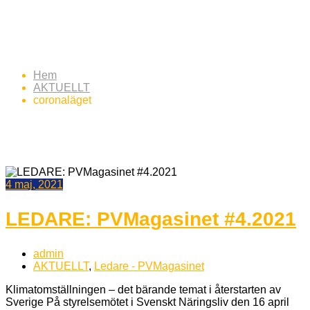
Etikett:
coronaläget
Hem
AKTUELLT
coronaläget
4 maj, 2021
LEDARE: PVMagasinet #4.2021
admin
AKTUELLT
,
Ledare - PVMagasinet
Klimatomställningen – det bärande temat i återstarten av
Sverige På styrelsemötet i Svenskt Näringsliv den 16 april