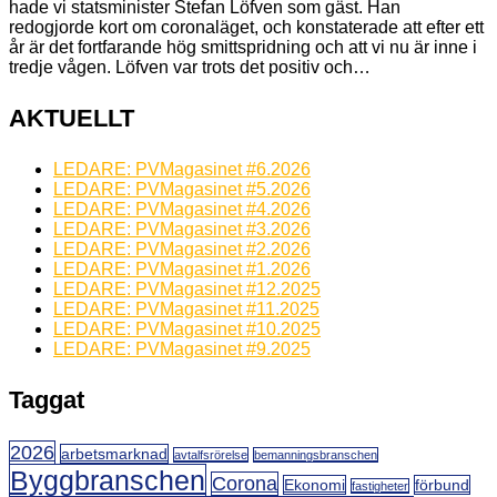
hade vi statsminister Stefan Löfven som gäst. Han
redogjorde kort om coronaläget, och konstaterade att efter ett
år är det fortfarande hög smittspridning och att vi nu är inne i
tredje vågen. Löfven var trots det positiv och…
AKTUELLT
LEDARE: PVMagasinet #6.2026
LEDARE: PVMagasinet #5.2026
LEDARE: PVMagasinet #4.2026
LEDARE: PVMagasinet #3.2026
LEDARE: PVMagasinet #2.2026
LEDARE: PVMagasinet #1.2026
LEDARE: PVMagasinet #12.2025
LEDARE: PVMagasinet #11.2025
LEDARE: PVMagasinet #10.2025
LEDARE: PVMagasinet #9.2025
Taggat
2026
arbetsmarknad
avtalfsrörelse
bemanningsbranschen
Byggbranschen
Corona
Ekonomi
förbund
fastigheter