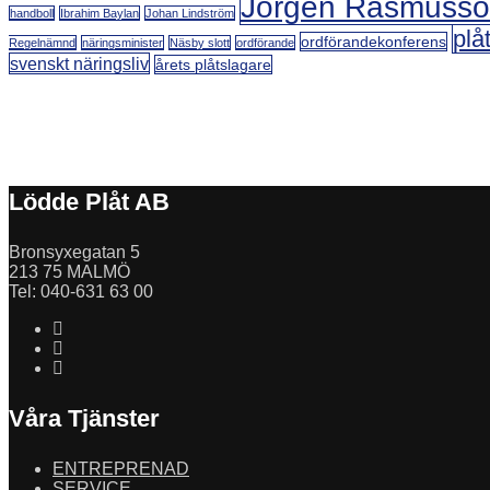
Jörgen Rasmuss
handboll
Ibrahim Baylan
Johan Lindström
plå
ordförandekonferens
Regelnämnd
näringsminister
Näsby slott
ordförande
svenskt näringsliv
årets plåtslagare
Lödde Plåt AB
Bronsyxegatan 5
213 75 MALMÖ
Tel: 040-631 63 00
Våra Tjänster
ENTREPRENAD
SERVICE