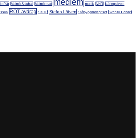
medlem
e Plåt
Malmö Saluhall
Malmö stad
musik
NNR
Näringslivets
ROT-avdrag
Stefan Löfven
lsson
SKOP
Stålbyggnadspriset
Svensk Handel