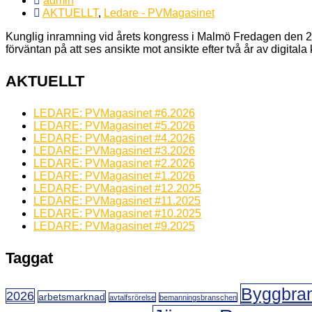
admin
AKTUELLT
,
Ledare - PVMagasinet
Kunglig inramning vid årets kongress i Malmö Fredagen den 20
förväntan på att ses ansikte mot ansikte efter två år av digita
AKTUELLT
LEDARE: PVMagasinet #6.2026
LEDARE: PVMagasinet #5.2026
LEDARE: PVMagasinet #4.2026
LEDARE: PVMagasinet #3.2026
LEDARE: PVMagasinet #2.2026
LEDARE: PVMagasinet #1.2026
LEDARE: PVMagasinet #12.2025
LEDARE: PVMagasinet #11.2025
LEDARE: PVMagasinet #10.2025
LEDARE: PVMagasinet #9.2025
Taggat
Byggbra
2026
arbetsmarknad
avtalfsrörelse
bemanningsbranschen