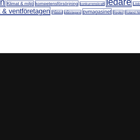
ledare
on
Klimat & miljö
kompetensförsörjning
konkurrenskraft
Lödd
t & ventföretagen
pvmagasinet
Plåtidol
plåtslagare
Regler
Roland Ni