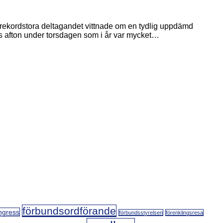
 rekordstora deltagandet vittnade om en tydlig uppdämd
rnas afton under torsdagen som i år var mycket…
förbundsordförande
ngress
förbundsstyrelsen
förenklingsresa