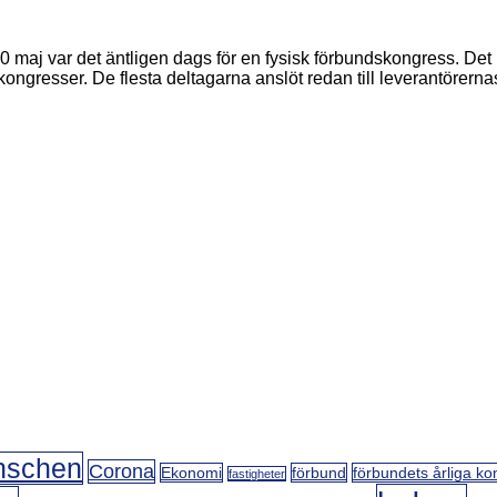
 maj var det äntligen dags för en fysisk förbundskongress. Det
la kongresser. De flesta deltagarna anslöt redan till leverantöre
nschen
Corona
Ekonomi
förbund
förbundets årliga ko
fastigheter