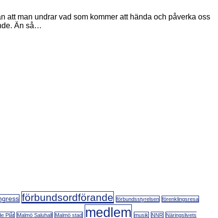
 utan att man undrar vad som kommer att hända och påverka oss
gande. Än så…
förbundsordförande
ngress
förbundsstyrelsen
förenklingsresa
medlem
e Plåt
Malmö Saluhall
Malmö stad
musik
NNR
Näringslivets