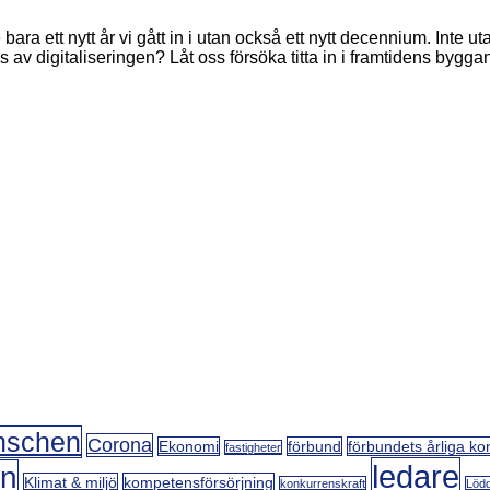
a ett nytt år vi gått in i utan också ett nytt decennium. Inte
av digitaliseringen? Låt oss försöka titta in i framtidens byg
nschen
Corona
Ekonomi
förbund
förbundets årliga ko
fastigheter
ledare
on
Klimat & miljö
kompetensförsörjning
konkurrenskraft
Lödd