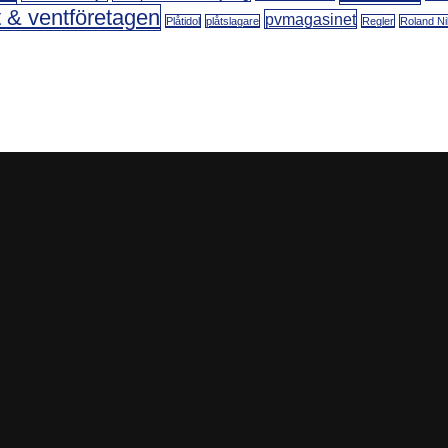
t & ventföretagen
pvmagasinet
Plåtidol
plåtslagare
Regler
Roland Ni