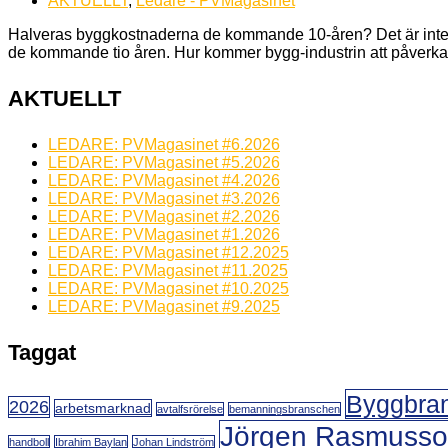
AKTUELLT
,
Ledare - PVMagasinet
Halveras byggkostnaderna de kommande 10-åren? Det är inte bar
de kommande tio åren. Hur kommer bygg-industrin att påverkas 
AKTUELLT
LEDARE: PVMagasinet #6.2026
LEDARE: PVMagasinet #5.2026
LEDARE: PVMagasinet #4.2026
LEDARE: PVMagasinet #3.2026
LEDARE: PVMagasinet #2.2026
LEDARE: PVMagasinet #1.2026
LEDARE: PVMagasinet #12.2025
LEDARE: PVMagasinet #11.2025
LEDARE: PVMagasinet #10.2025
LEDARE: PVMagasinet #9.2025
Taggat
Byggbra
2026
arbetsmarknad
avtalfsrörelse
bemanningsbranschen
Jörgen Rasmuss
handboll
Ibrahim Baylan
Johan Lindström