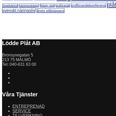
plå
ordförandekonferens
Regelnämnd
näringsminister
Näsby slott
ordförande
svenskt näringsliv
årets plåtslagare
Lödde Plåt AB
Bronsyxegatan 5
213 75 MALMÖ
Tel: 040-631 63 00
Våra Tjänster
ENTREPRENAD
SERVICE
TILLVERKNING