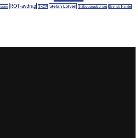
ROT-avdrag
Stefan Löfven
lsson
SKOP
Stålbyggnadspriset
Svensk Handel