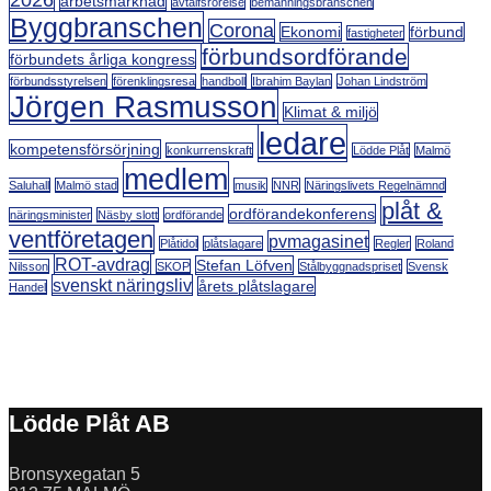
2026
arbetsmarknad
avtalfsrörelse
bemanningsbranschen
Byggbranschen
Corona
Ekonomi
förbund
fastigheter
förbundsordförande
förbundets årliga kongress
förbundsstyrelsen
förenklingsresa
handboll
Ibrahim Baylan
Johan Lindström
Jörgen Rasmusson
Klimat & miljö
ledare
kompetensförsörjning
konkurrenskraft
Lödde Plåt
Malmö
medlem
Saluhall
Malmö stad
musik
NNR
Näringslivets Regelnämnd
plåt &
ordförandekonferens
näringsminister
Näsby slott
ordförande
ventföretagen
pvmagasinet
Plåtidol
plåtslagare
Regler
Roland
ROT-avdrag
Stefan Löfven
Nilsson
SKOP
Stålbyggnadspriset
Svensk
svenskt näringsliv
årets plåtslagare
Handel
Lödde Plåt AB
Bronsyxegatan 5