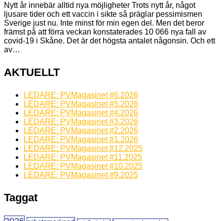
Nytt år innebär alltid nya möjligheter Trots nytt år, något
ljusare tider och ett vaccin i sikte så präglar pessimismen
Sverige just nu. Inte minst för min egen del. Men det beror
främst på att förra veckan konstaterades 10 066 nya fall av
covid-19 i Skåne. Det är det högsta antalet någonsin. Och ett
av…
AKTUELLT
LEDARE: PVMagasinet #6.2026
LEDARE: PVMagasinet #5.2026
LEDARE: PVMagasinet #4.2026
LEDARE: PVMagasinet #3.2026
LEDARE: PVMagasinet #2.2026
LEDARE: PVMagasinet #1.2026
LEDARE: PVMagasinet #12.2025
LEDARE: PVMagasinet #11.2025
LEDARE: PVMagasinet #10.2025
LEDARE: PVMagasinet #9.2025
Taggat