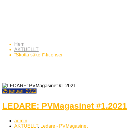
Etikett:
”Skotta säkert”-
licenser
Hem
AKTUELLT
”Skotta säkert”-licenser
25 januari, 2021
LEDARE: PVMagasinet #1.2021
admin
AKTUELLT
,
Ledare - PVMagasinet