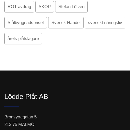
ROT-avdrag
SKOP
Stefan Löfven
Stålbyggnadspriset
Svensk Handel
svenskt näringsliv
årets plåtslagare
Lödde Plåt AB
Bronsyxegatan 5
213 75 MALMÖ