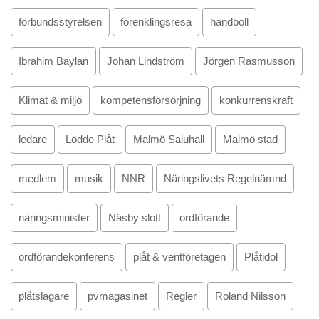
förbundsstyrelsen
förenklingsresa
handboll
Ibrahim Baylan
Johan Lindström
Jörgen Rasmusson
Klimat & miljö
kompetensförsörjning
konkurrenskraft
ledare
Lödde Plåt
Malmö Saluhall
Malmö stad
medlem
musik
NNR
Näringslivets Regelnämnd
näringsminister
Näsby slott
ordförande
ordförandekonferens
plåt & ventföretagen
Plåtidol
plåtslagare
pvmagasinet
Regler
Roland Nilsson