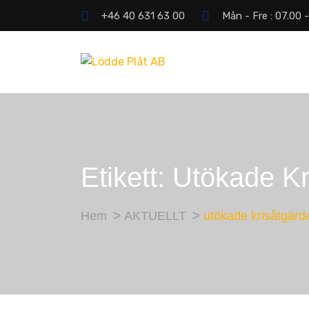
+46 40 631 63 00
Mån - Fre : 07.00 
Etikett:
Utökade Kr
Hem
AKTUELLT
utökade krisåtgärd