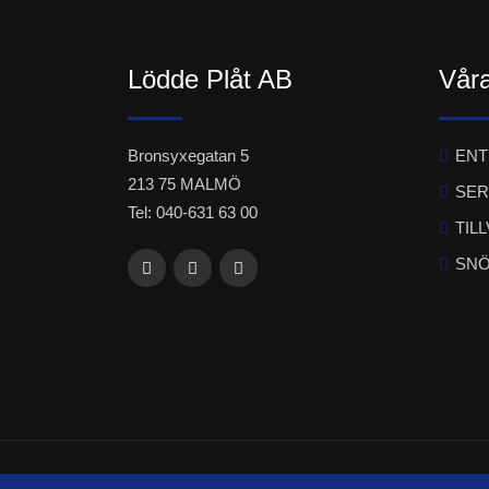
Lödde Plåt AB
Våra
Bronsyxegatan 5
EN
213 75 MALMÖ
SER
Tel: 040-631 63 00
TIL
SNÖ
© Copyr