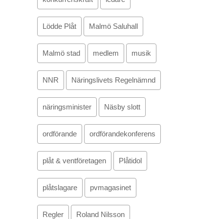
Lödde Plåt
Malmö Saluhall
Malmö stad
medlem
musik
NNR
Näringslivets Regelnämnd
näringsminister
Näsby slott
ordförande
ordförandekonferens
plåt & ventföretagen
Plåtidol
plåtslagare
pvmagasinet
Regler
Roland Nilsson