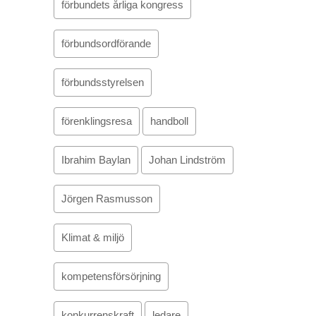
förbundets årliga kongress
förbundsordförande
förbundsstyrelsen
förenklingsresa
handboll
Ibrahim Baylan
Johan Lindström
Jörgen Rasmusson
Klimat & miljö
kompetensförsörjning
konkurrenskraft
ledare