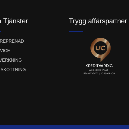
 Tjänster
Trygg affärspartner
TREPRENAD
VICE
LVERKNING
SKOTTNING
ight LÖDDE PLÅT AB 2023. Webbproduktion:
UTSI@ Communi