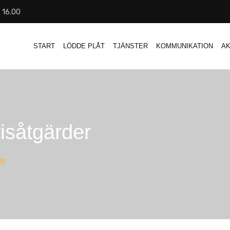
- 16.00
START
LÖDDE PLÅT
TJÄNSTER
KOMMUNIKATION
AK
isåtgärder
er