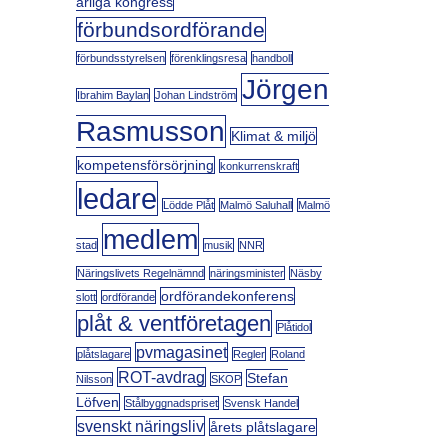
årliga kongress
förbundsordförande
förbundsstyrelsen
förenklingsresa
handboll
Jörgen
Ibrahim Baylan
Johan Lindström
Rasmusson
Klimat & miljö
kompetensförsörjning
konkurrenskraft
ledare
Lödde Plåt
Malmö Saluhall
Malmö
medlem
stad
musik
NNR
Näringslivets Regelnämnd
näringsminister
Näsby
ordförandekonferens
slott
ordförande
plåt & ventföretagen
Plåtidol
pvmagasinet
plåtslagare
Regler
Roland
ROT-avdrag
Stefan
Nilsson
SKOP
Löfven
Stålbyggnadspriset
Svensk Handel
svenskt näringsliv
årets plåtslagare