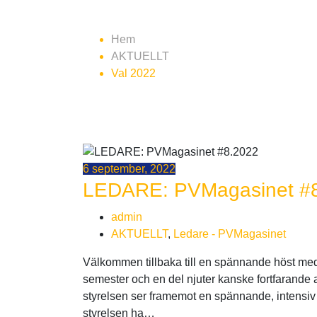
Etikett:
Val 2022
Hem
AKTUELLT
Val 2022
6 september, 2022
LEDARE: PVMagasinet #
admin
AKTUELLT
,
Ledare - PVMagasinet
Välkommen tillbaka till en spännande höst med P
semester och en del njuter kanske fortfarande
styrelsen ser framemot en spännande, intensiv 
styrelsen ha…