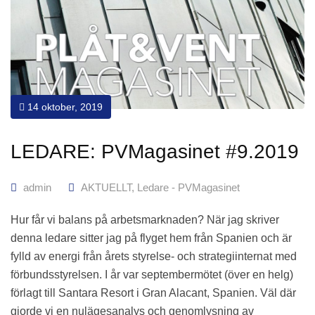
14 oktober, 2019
LEDARE: PVMagasinet #9.2019
admin
AKTUELLT
,
Ledare - PVMagasinet
Hur får vi balans på arbetsmarknaden? När jag skriver
denna ledare sitter jag på flyget hem från Spanien och är
fylld av energi från årets styrelse- och strategiinternat med
förbundsstyrelsen. I år var septembermötet (över en helg)
förlagt till Santara Resort i Gran Alacant, Spanien. Väl där
gjorde vi en nulägesanalys och genomlysning av