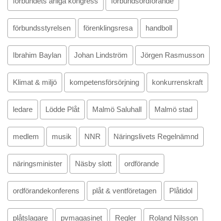
förbundets årliga kongress
förbundsordförande
förbundsstyrelsen
förenklingsresa
handboll
Ibrahim Baylan
Johan Lindström
Jörgen Rasmusson
Klimat & miljö
kompetensförsörjning
konkurrenskraft
ledare
Lödde Plåt
Malmö Saluhall
Malmö stad
medlem
musik
NNR
Näringslivets Regelnämnd
näringsminister
Näsby slott
ordförande
ordförandekonferens
plåt & ventföretagen
Plåtidol
plåtslagare
pvmagasinet
Regler
Roland Nilsson