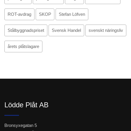
ROT-avdrag
SKOP
Stefan Löfven
Stålbyggnadspriset
Svensk Handel
svenskt näringsliv
årets plåtslagare
Lödde Plåt AB
Bronsyxegatan 5